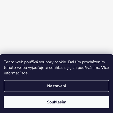
Tento web používá soubory cookie. Dalším procházením
tohoto webu vyjadřujete souhlas s jejich používáním.. Více
informací
zde
.
Nastavení
Sledovat na Instagramu
Souhlasím
Vytvořil Shoptet
Copyright 2026
Radost oblékat
. Všechna práva