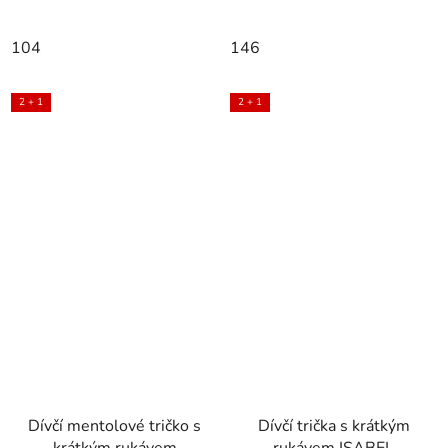
104
146
2 + 1
2 + 1
Dívčí mentolové tričko s
Dívčí trička s krátkým