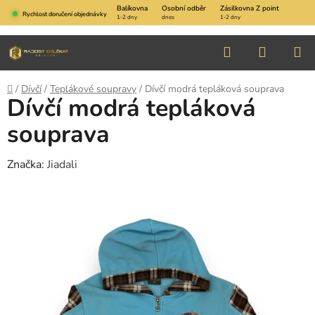
Přejít
Balíkovna
Osobní odběr
Zásilkovna Z point
Rychlost doručení objednávky
1-2 dny
dnes
1-2 dny
na
obsah
Hledat
NÁKUP
KOŠÍK
Domů
/
Dívčí
/
Teplákové soupravy
/
Dívčí modrá tepláková souprava
Dívčí modrá tepláková
souprava
Značka:
Jiadali