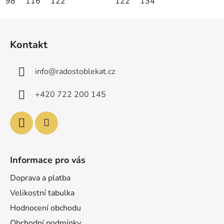
98
116
122
122
134
Z
á
Kontakt
p
a
info
@
radostoblekat.cz
t
í
+420 722 200 145
Informace pro vás
Doprava a platba
Velikostní tabulka
Hodnocení obchodu
Obchodní podmínky