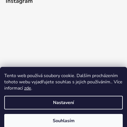
Instagram
Tento web používá soubory cookie. Dalším procházením
tohoto webu vyjadřujete souhlas s jejich používáním.. Více
informací
zde
.
Nastavení
Sledovat na Instagramu
Souhlasím
Vytvořil Shoptet