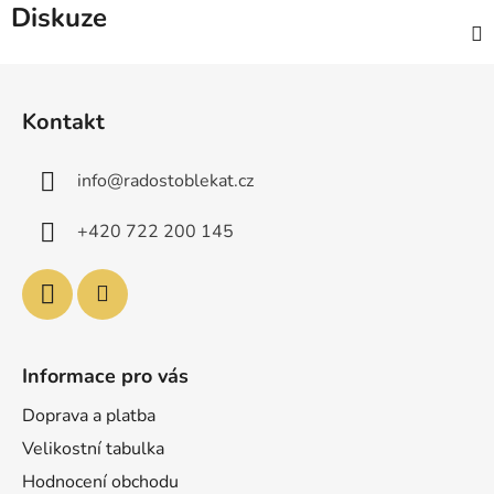
Diskuze
Z
á
Kontakt
p
a
info
@
radostoblekat.cz
t
í
+420 722 200 145
Informace pro vás
Doprava a platba
Velikostní tabulka
Hodnocení obchodu