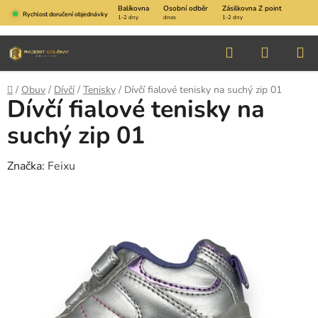
Přejít
Balíkovna
Osobní odběr
Zásilkovna Z point
Rychlost doručení objednávky
1-2 dny
dnes
1-2 dny
na
obsah
Hledat
NÁKUP
KOŠÍK
Domů
/
Obuv
/
Dívčí
/
Tenisky
/
Dívčí fialové tenisky na suchý zip 01
Dívčí fialové tenisky na
suchý zip 01
Značka:
Feixu