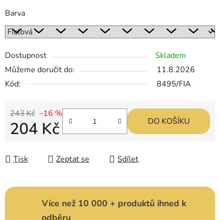
Barva
Dostupnost
Skladem
Můžeme doručit do:
11.8.2026
Kód:
8495/FIA
243 Kč
–16 %
DO KOŠÍKU
204 Kč
Měrná cena:
Tisk
Zeptat se
Sdílet
Více než 10 000 + produktů ihned k
odběru