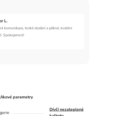
or L.
á komunikace, brzké dodání a pěkné, kvalitní
í. Spokojenost!
ňkové parametry
Dívčí nezateplené
gorie
kalhoty