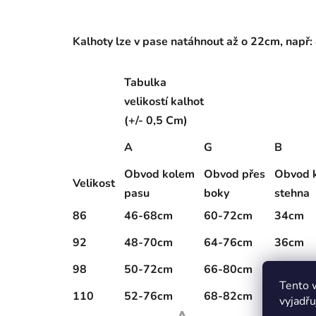
Kalhoty lze v pase natáhnout až o 22cm, např
Tabulka
velikostí kalhot
(+/- 0,5 Cm)
A
G
B
Obvod kolem
Obvod přes
Obvod 
Velikost
pasu
boky
stehna
86
46-68cm
60-72cm
34cm
92
48-70cm
64-76cm
36cm
98
50-72cm
66-80cm
38cm
Tento 
110
52-76cm
68-82cm
40cm
vyjadřu