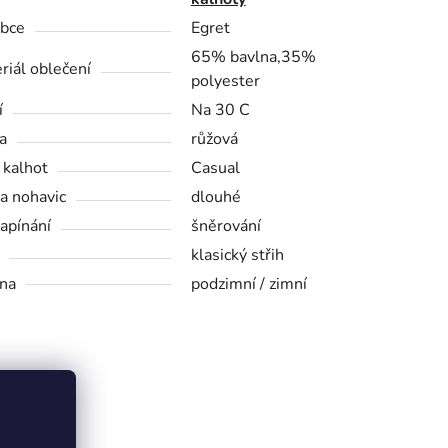
bce
Egret
65% bavlna,35%
riál oblečení
polyester
í
Na 30 C
a
růžová
 kalhot
Casual
a nohavic
dlouhé
zapínání
šněrování
klasický střih
na
podzimní / zimní