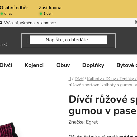
Osobní odběr
Zásilkovna
dnes
1 den
♻️ Vrácení, výměna, reklamace
zníků
Dívčí
Kojenci
Obuv
Doplňky
Bytové 
Domů
/
Dívčí
/
Kalhoty / Džíny / Tepláky 
růžové sportovní kalhoty s gumou 
Dívčí růžové s
gumou v pase
Značka:
Egret