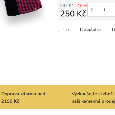
297 Kč
–15 %
250 Kč
Měrná cena:
Tisk
Zeptat se
Doprava zdarma nad
Vyzkoušejte si zboží 
2199 Kč
naší kamenné prode