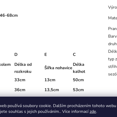
Výro
: 46-68cm
Mate
Pran
Barv
druh
Délk
D
E
C
typ 
kolem
Délka od
Délka
střih
Šířka nohavice
rozkroku
kalhot
sezó
33cm
13cm
50cm
36cm
13,5cm
53cm
40cm
14cm
57cm
web používá soubory cookie. Dalším procházením tohoto webu
43cm
14,5cm
64cm
jete souhlas s jejich používáním.. Více informací
zde
.