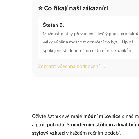
⭐ Co říkají naši zákazníci
Štefan B.
Možnost platby převodem, skvělý popis produktů
velký výběr a možnost doručení do bytu. Úplná
spokojenost, doporučuji i ostatním zákazníkům.
Zobrazit všechna hodnocení →
Oživte šatník své malé
módní milovnice
s našim
a plné
pohodlí
. S
moderním střihem
a
kvalitním
stylový vzhled
v každém ročním období.