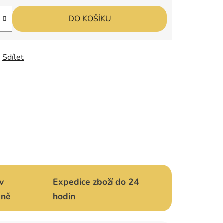
DO KOŠÍKU
Sdílet
v
Expedice zboží do 24
jně
hodin