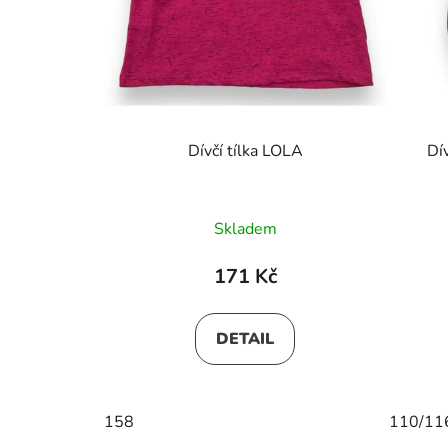
Dívčí tílka LOLA
Dí
Skladem
171 Kč
DETAIL
158
110/11