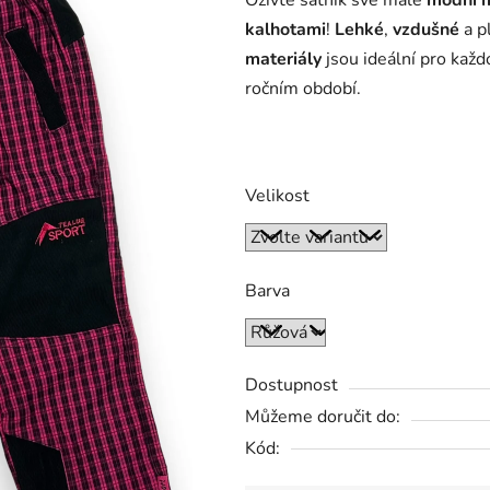
Oživte šatník své malé
módní m
kalhotami
!
Lehké
,
vzdušné
a p
materiály
jsou ideální pro kaž
ročním období.
Velikost
Barva
Dostupnost
Můžeme doručit do:
Kód: