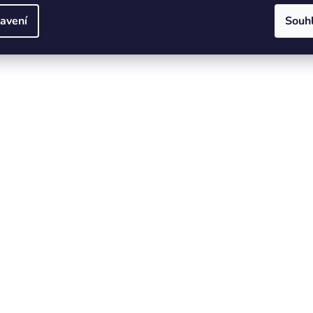
avení
Souh