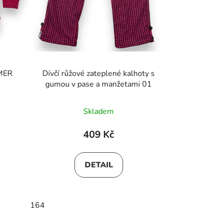
MMER
Dívčí růžové zateplené kalhoty s
gumou v pase a manžetami 01
Skladem
409 Kč
DETAIL
164