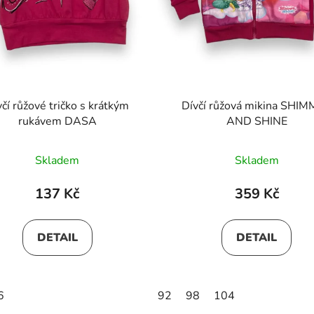
včí růžové tričko s krátkým
Dívčí růžová mikina SHI
rukávem DASA
AND SHINE
Skladem
Skladem
137 Kč
359 Kč
DETAIL
DETAIL
6
92
98
104