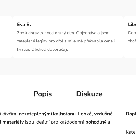
Eva B.
Lib
,
Zboží dorazilo hned druhý den. Objednávala jsem
Dobr
zateplené legíny pro dítě a mile mě překvapila cena i
zbož
kvalita. Obchod doporučuji.
Popis
Diskuze
i dívčími
nezateplenými kalhotami
!
Lehké
,
vzdušné
Dopl
i materiály
jsou ideální pro každodenní
pohodlný
a
Kate