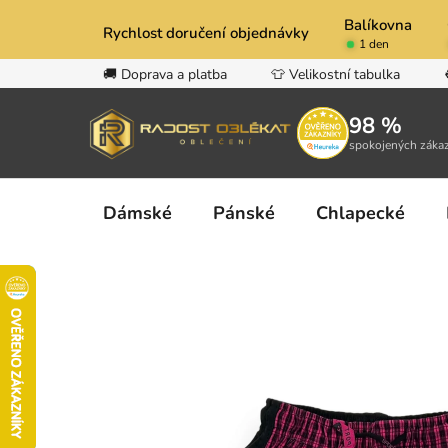
Přejít
Balíkovna
na
Rychlost doručení objednávky
1 den
obsah
🚚 Doprava a platba
👕 Velikostní tabulka
98 %
spokojených záka
Dámské
Pánské
Chlapecké