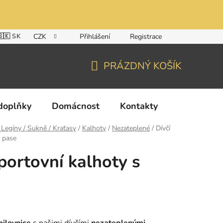
🇸🇰 SK
CZK
Přihlášení
Registrace
PRÁZDNÝ KOŠÍK
NÁKUPNÍ
KOŠÍK
doplňky
Domácnost
Kontakty
/ Legíny / Sukně / Kraťasy
/
Kalhoty
/
Nezateplené
/
Dívčí
v pase
portovní kalhoty s