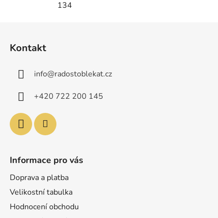
134
Z
á
Kontakt
p
a
info
@
radostoblekat.cz
t
í
+420 722 200 145
Informace pro vás
Doprava a platba
Velikostní tabulka
Hodnocení obchodu