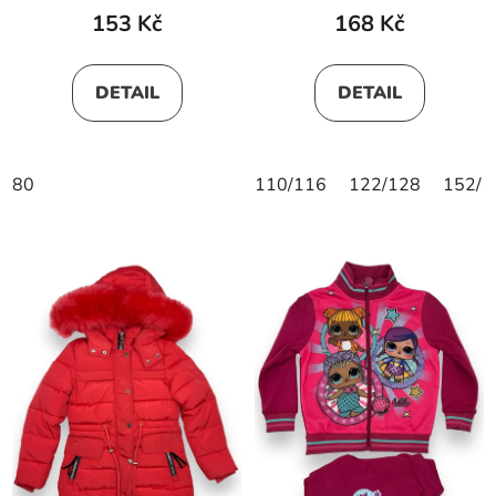
153 Kč
168 Kč
DETAIL
DETAIL
80
110/116
122/128
152/1