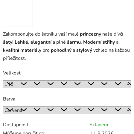
Zakomponujte do šatníku vaší malé
princezny
naše dívčí
šaty
!
Lehké
,
elegantní
a plné
šarmu
.
Moderní střihy
a
kvalitní materiály
pro
pohodlný
a
stylový
vzhled na každou
příležitost.
Velikost
Barva
Dostupnost
Skladem
Můžeme doručit do:
11.8.2026