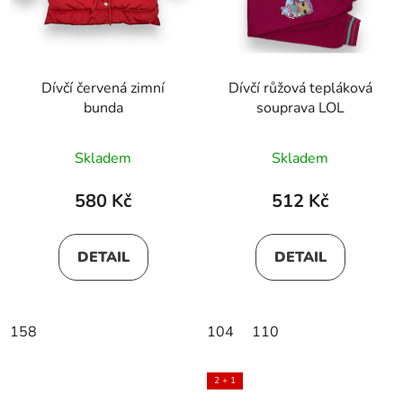
Dívčí červená zimní
Dívčí růžová tepláková
bunda
souprava LOL
Skladem
Skladem
580 Kč
512 Kč
DETAIL
DETAIL
158
104
110
2 + 1