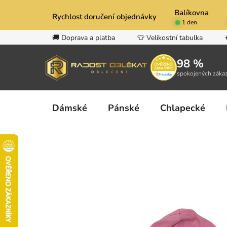
Přejít
Balíkovna
na
Rychlost doručení objednávky
1 den
obsah
🚚 Doprava a platba
👕 Velikostní tabulka
98 %
spokojených záka
Dámské
Pánské
Chlapecké