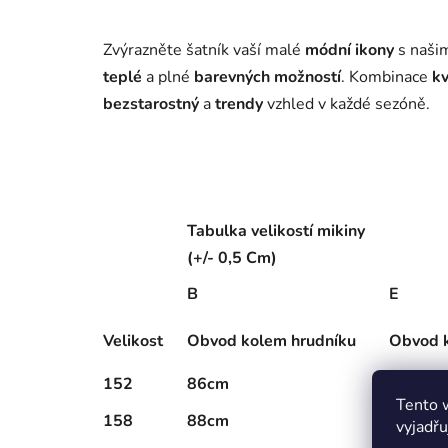
Zvýrazněte šatník vaší malé
módní ikony
s našim
teplé
a plné
barevných možností
. Kombinace
kv
bezstarostný
a
trendy
vzhled v každé sezóně.
Tabulka velikostí mikiny
(+/- 0,5 Cm)
B
E
Velikost
Obvod kolem hrudníku
Obvod 
152
86cm
80cm
Tento 
158
88cm
82cm
vyjadřu