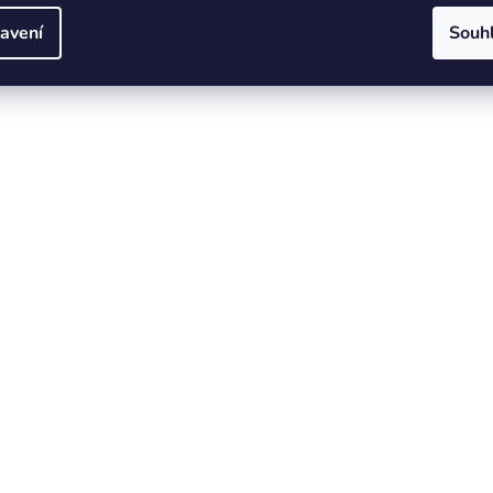
avení
Souh