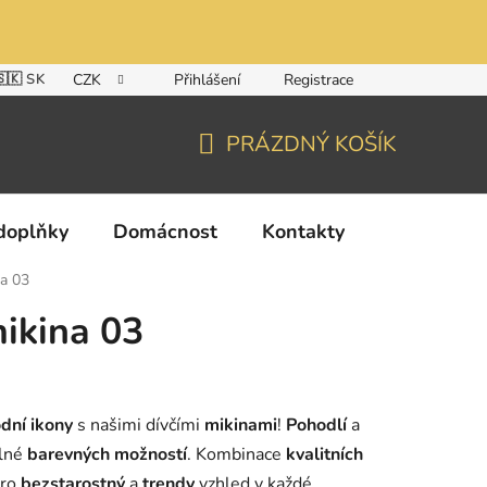
🇸🇰 SK
CZK
Přihlášení
Registrace
PRÁZDNÝ KOŠÍK
NÁKUPNÍ
KOŠÍK
doplňky
Domácnost
Kontakty
na 03
mikina 03
dní ikony
s našimi dívčími
mikinami
!
Pohodlí
a
lné
barevných možností
. Kombinace
kvalitních
ro
bezstarostný
a
trendy
vzhled v každé