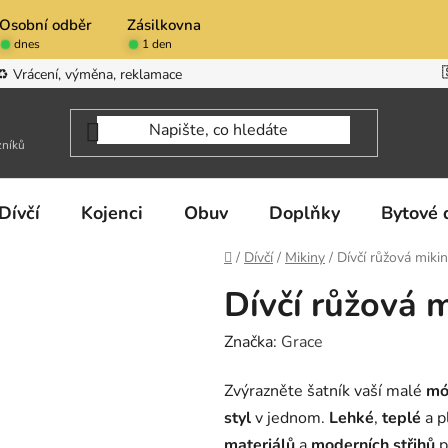
Osobní odběr
Zásilkovna
dnes
1 den
♻️ Vrácení, výměna, reklamace
zníků
Dívčí
Kojenci
Obuv
Doplňky
Bytové 
Domů
/
Dívčí
/
Mikiny
/
Dívčí růžová miki
Dívčí růžová 
Značka:
Grace
Zvýrazněte šatník vaší malé
mó
styl
v jednom.
Lehké
,
teplé
a p
materiálů
a
moderních střihů
p