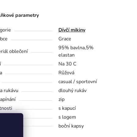
ňkové parametry
gorie
Dívčí mikiny
bce
Grace
95% bavlna,5%
riál oblečení
elastan
í
Na 30 C
a
Růžová
casual / sportovní
a rukávu
dlouhý rukáv
zapínání
zip
tnosti
s kapucí
s logem
kapsy
boční kapsy