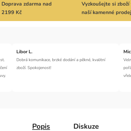
Doprava zdarma nad
Vyzkoušejte si zboží 
2199 Kč
naší kamenné prode
Libor L.
Mic
st.
Dobrá komunikace, brzké dodání a pěkné, kvalitní
Velm
čení
zboží. Spokojenost!
poř
uvy.
vřel
Popis
Diskuze