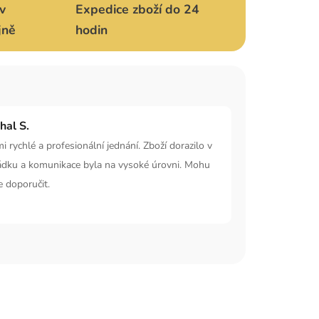
v
Expedice zboží do 24
jně
hodin
hal S.
i rychlé a profesionální jednání. Zboží dorazilo v
ádku a komunikace byla na vysoké úrovni. Mohu
e doporučit.