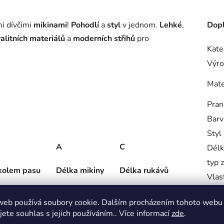
i dívčími
mikinami
!
Pohodlí
a
styl
v jednom.
Lehké
,
Dopl
alitních materiálů
a
moderních střihů
pro
Kate
Výro
Mate
Pran
Barv
Styl
A
C
Délk
typ 
kolem pasu
Délka mikiny
Délka rukávů
Vlas
vzor
56cm
53cm
web používá soubory cookie. Dalším procházením tohoto webu
typ 
57cm
54cm
jete souhlas s jejich používáním.. Více informací
zde
.