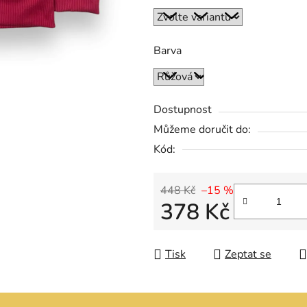
Barva
Dostupnost
Můžeme doručit do:
Kód:
448 Kč
–15 %
378 Kč
Měrná cena:
Tisk
Zeptat se