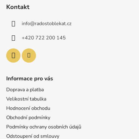
á
Kontakt
p
a
info
@
radostoblekat.cz
t
í
+420 722 200 145
Informace pro vás
Doprava a platba
Velikostní tabulka
Hodnocení obchodu
Obchodní podmínky
Podmínky ochrany osobních údajů
Odstoupení od smlouvy