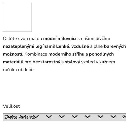
Oslňte svou malou
módní milovnici
s našimi dívčími
nezateplenými legínami
!
Lehké
,
vzdušné
a plné
barevných
možností
. Kombinace
moderního střihu
a
pohodlných
materiálů
pro
bezstarostný
a
stylový
vzhled v každém
ročním období.
Velikost