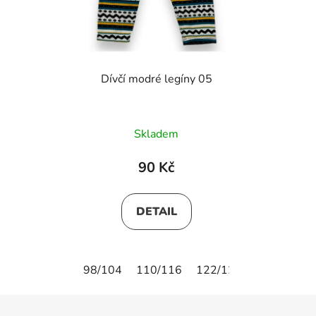
Dívčí modré legíny 05
Skladem
90 Kč
DETAIL
98/104
110/116
122/128
146/152
Z