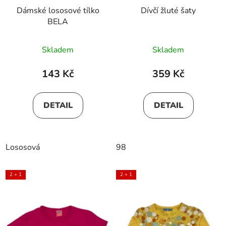
Dámské lososové tílko
Dívčí žluté šaty
BELA
Skladem
Skladem
143 Kč
359 Kč
DETAIL
DETAIL
Lososová
98
2 + 1
2 + 1