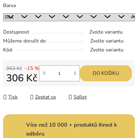
Barva
Dostupnost
Zvolte variantu
Můžeme doručit do:
Zvolte variantu
Kód:
Zvolte variantu
363 Kč
–15 %
DO KOŠÍKU
306 Kč
Měrná cena:
Tisk
Zeptat se
Sdílet
Více než 10 000 + produktů ihned k
odběru