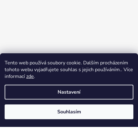
Tento web používá soubory cookie. Dalším procházením
tohoto webu vyjadřujete souhlas s jejich používáním.. Více
informací
zde
.
Nastavení
Sledovat na Instagramu
Souhlasím
Vytvořil Shoptet
Copyright 2026
Radost oblékat
. Všechna práva
vyhrazena.
Upravit nastavení cookies