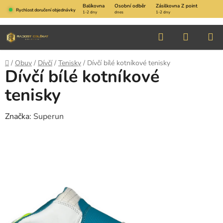
Přejít
Balíkovna
Osobní odběr
Zásilkovna Z point
Rychlost doručení objednávky
1-2 dny
dnes
1-2 dny
na
obsah
Hledat
NÁKUP
KOŠÍK
Domů
/
Obuv
/
Dívčí
/
Tenisky
/
Dívčí bílé kotníkové tenisky
Dívčí bílé kotníkové
tenisky
Značka:
Superun