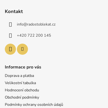
Z
á
Kontakt
p
a
info
@
radostoblekat.cz
t
í
+420 722 200 145
Informace pro vás
Doprava a platba
Velikostní tabulka
Hodnocení obchodu
Obchodní podmínky
Podmínky ochrany osobních údajů