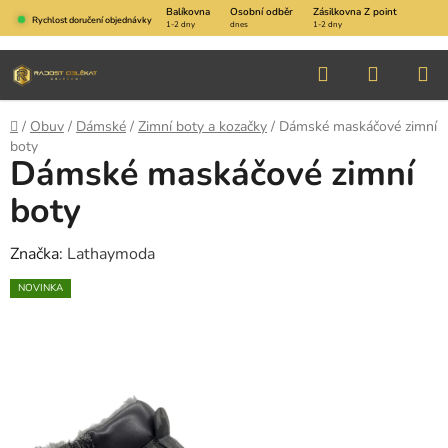
Přejít
Balíkovna
Osobní odběr
Zásilkovna Z point
Rychlost doručení objednávky
1-2 dny
dnes
1-2 dny
na
obsah
Hledat
NÁKUP
KOŠÍK
Domů
/
Obuv
/
Dámské
/
Zimní boty a kozačky
/
Dámské maskáčové zimní
boty
Dámské maskáčové zimní
boty
Značka:
Lathaymoda
NOVINKA