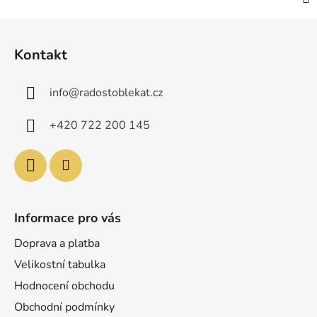
Z
á
Kontakt
p
a
info
@
radostoblekat.cz
t
í
+420 722 200 145
Informace pro vás
Doprava a platba
Velikostní tabulka
Hodnocení obchodu
Obchodní podmínky