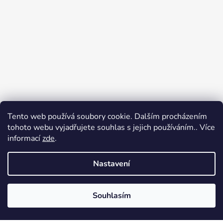
Tento web používá soubory cookie. Dalším procházením
tohoto webu vyjadřujete souhlas s jejich používáním.. Více
informací
zde
.
Nastavení
Sledovat na Instagramu
Souhlasím
Vytvořil Shoptet
Copyright 2026
Radost oblékat
. Všechna práva