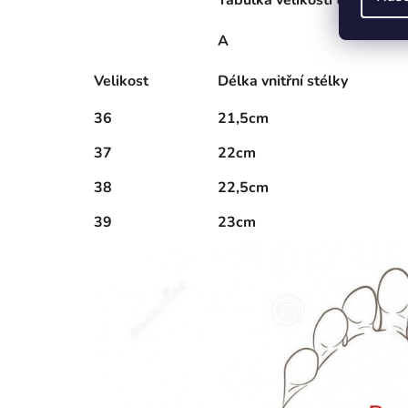
Tabulka velikostí tenisek (+
A
Velikost
Délka vnitřní stélky
36
21,5cm
37
22cm
38
22,5cm
39
23cm