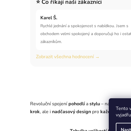
⭐ Co říkají naši zákazníci
Karel Š.
Rychlé jednání a spokojenost s nabídkou. Jsem s
obchodem velmi spokojený a doporučuji ho i osta
zákazníkům.
Zobrazit všechna hodnocení →
Revoluční spojení
pohodlí
a
stylu
– naše dámské
Tento 
krok
, ale i
nadčasový design
pro
každodenní ši
vyjadřu
Nast