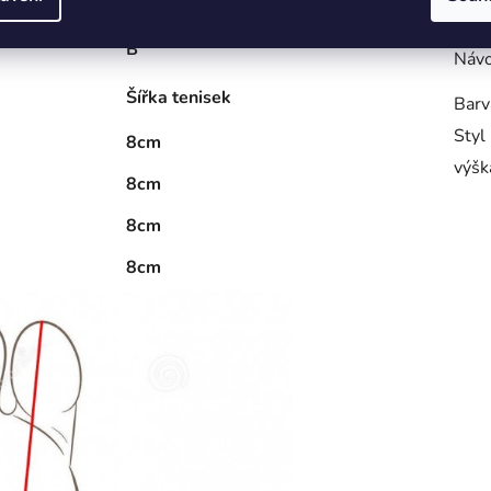
/- 0,5 Cm)
Mate
B
Návo
Šířka tenisek
Barv
Styl
8cm
výšk
8cm
8cm
8cm