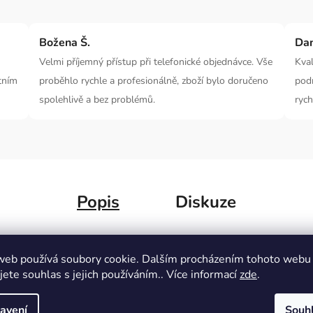
Božena Š.
Da
Velmi příjemný přístup při telefonické objednávce. Vše
Kval
tním
proběhlo rychle a profesionálně, zboží bylo doručeno
pod
spolehlivě a bez problémů.
rych
Popis
Diskuze
 tenisky
jsou skvělou volbou
. Zaručují nejen
lehký
Dopl
web používá soubory cookie. Dalším procházením tohoto webu
k
. Objevte nový rozměr
pohodlí
s
elegancí
.
jete souhlas s jejich používáním.. Více informací
zde
.
Kate
Výro
avení
Souh