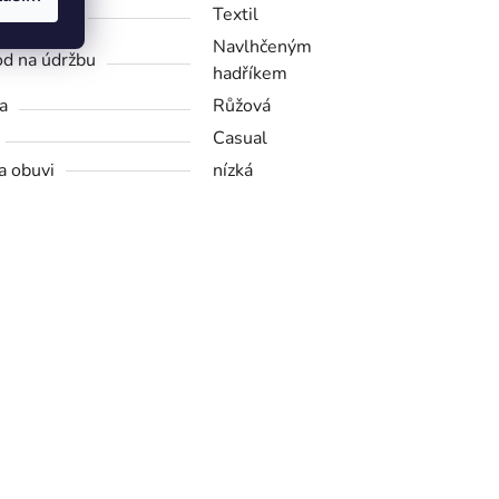
riál obuvi
Textil
Navlhčeným
d na údržbu
hadříkem
a
Růžová
Casual
a obuvi
nízká