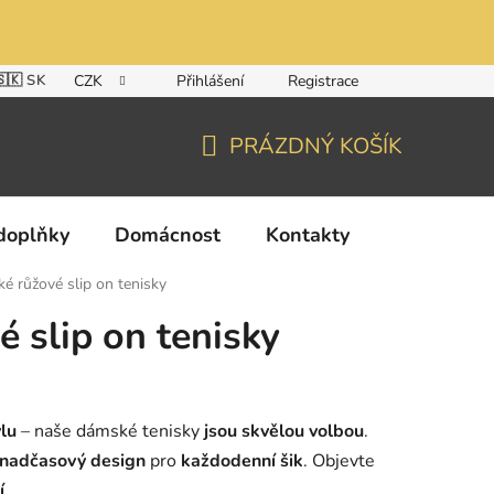
🇸🇰 SK
CZK
Přihlášení
Registrace
PRÁZDNÝ KOŠÍK
NÁKUPNÍ
KOŠÍK
doplňky
Domácnost
Kontakty
é růžové slip on tenisky
 slip on tenisky
ylu
– naše dámské tenisky
jsou skvělou volbou
.
nadčasový design
pro
každodenní šik
. Objevte
í
.