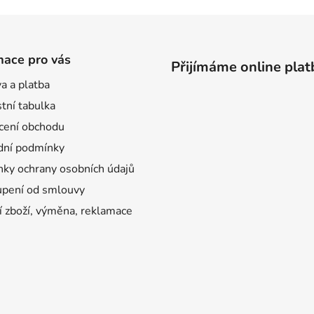
mace pro vás
Přijímáme online plat
a a platba
tní tabulka
ení obchodu
ní podmínky
ky ochrany osobních údajů
pení od smlouvy
í zboží, výměna, reklamace