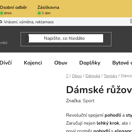
Osobní odběr
Zásilkovna
dnes
1 den
♻️ Vrácení, výměna, reklamace
zníků
Dívčí
Kojenci
Obuv
Doplňky
Bytové 
Domů
/
Obuv
/
Dámské
/
Tenisky
/
Dámsk
Dámské růžové
Značka:
Sport
Revoluční spojení
pohodlí
a
st
Zaručují nejen
lehký krok
, ale i
nový rozměr
pohodlí
s
eleganc