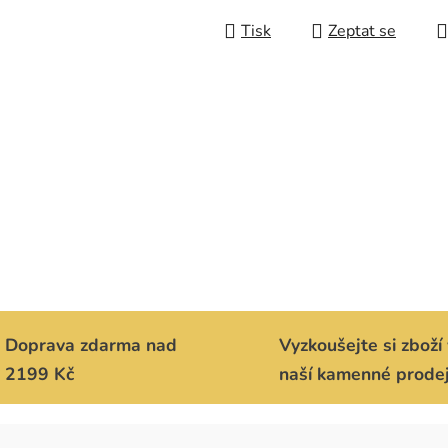
Měrná cena:
Tisk
Zeptat se
Doprava zdarma nad
Vyzkoušejte si zboží 
2199 Kč
naší kamenné prode