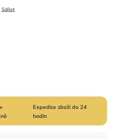
Sdílet
v
Expedice zboží do 24
jně
hodin