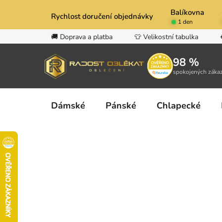
Přejít
Balíkovna
na
Rychlost doručení objednávky
1 den
obsah
🚚 Doprava a platba
👕 Velikostní tabulka
98 %
spokojených záka
Dámské
Pánské
Chlapecké