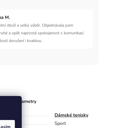
na M.
itní zboží a velký výběr. Objednávala jsem
ruhé a opět naprostá spokojenost s komunikací,
lostí doručení i kvalitou.
ňkové parametry
gorie
Dámské tenisky
bce
Sport
lasím