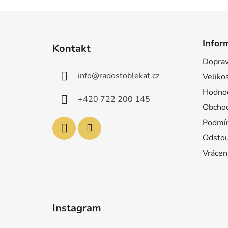
Z
á
Infor
Kontakt
p
Doprav
a
info
@
radostoblekat.cz
Velikos
t
í
Hodnoc
+420 722 200 145
Obchod
Podmín
Odstou
Vrácen
Instagram