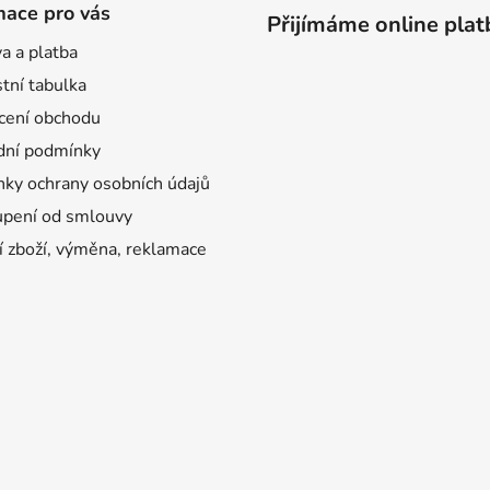
mace pro vás
Přijímáme online plat
a a platba
tní tabulka
ení obchodu
ní podmínky
ky ochrany osobních údajů
pení od smlouvy
í zboží, výměna, reklamace