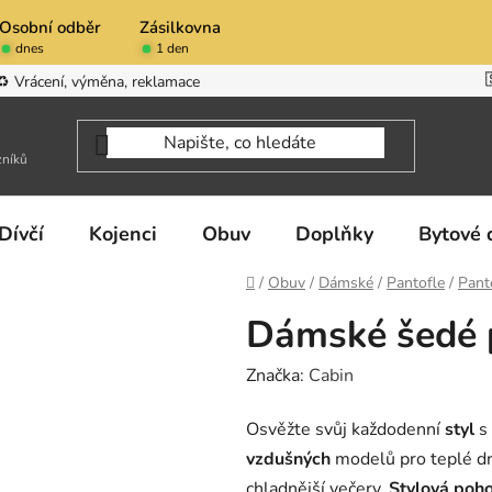
Osobní odběr
Zásilkovna
dnes
1 den
♻️ Vrácení, výměna, reklamace
zníků
Dívčí
Kojenci
Obuv
Doplňky
Bytové 
Domů
/
Obuv
/
Dámské
/
Pantofle
/
Pant
Dámské šedé 
Značka:
Cabin
Osvěžte svůj každodenní
styl
s
vzdušných
modelů pro teplé d
chladnější večery.
Stylová poh