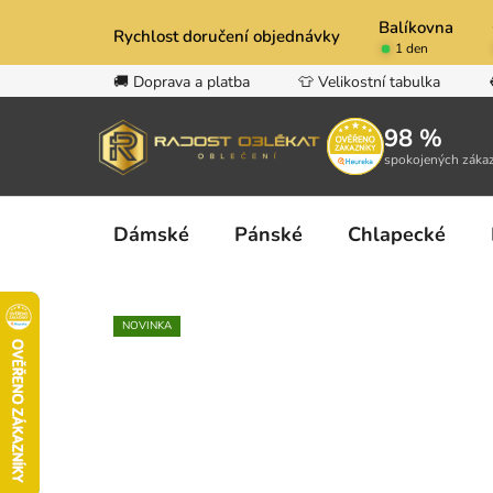
Přejít
Balíkovna
na
Rychlost doručení objednávky
1 den
obsah
🚚 Doprava a platba
👕 Velikostní tabulka
98 %
spokojených záka
Dámské
Pánské
Chlapecké
NOVINKA