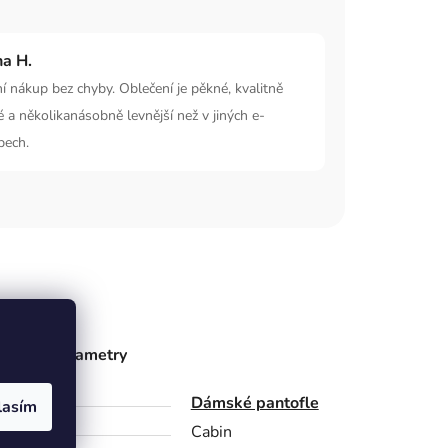
na H.
í nákup bez chyby. Oblečení je pěkné, kvalitně
é a několikanásobně levnější než v jiných e-
pech.
ňkové parametry
gorie
Dámské pantofle
lasím
bce
Cabin