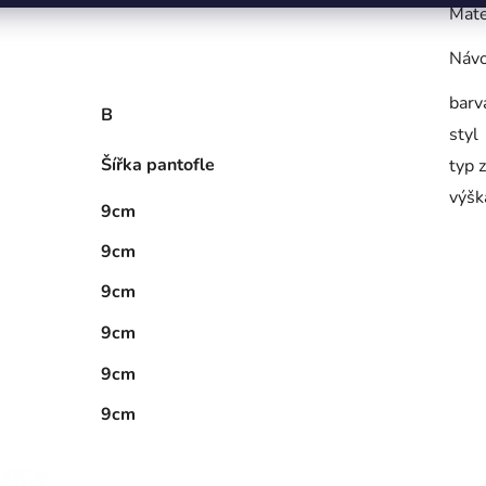
Mate
Návo
barv
B
styl
Šířka pantofle
typ 
výšk
9cm
9cm
9cm
9cm
9cm
9cm