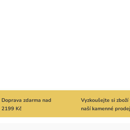
Doprava zdarma nad
Vyzkoušejte si zboží 
2199 Kč
naší kamenné prode