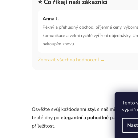
⭐ Co říkají naši zákazníci
Anna J.
Pěkný a přehledný obchod, příjemné ceny, výborn
komunikace a velmi rychlé vyřízení objednávky. Urč
nakoupím znovu.
Zobrazit všechna hodnocení →
Tento 
Osvěžte svůj každodenní
styl
s našimi dámským
vyjadřu
teplé dny po
elegantní
a
pohodlné
pantofle na c
Nast
příležitost.