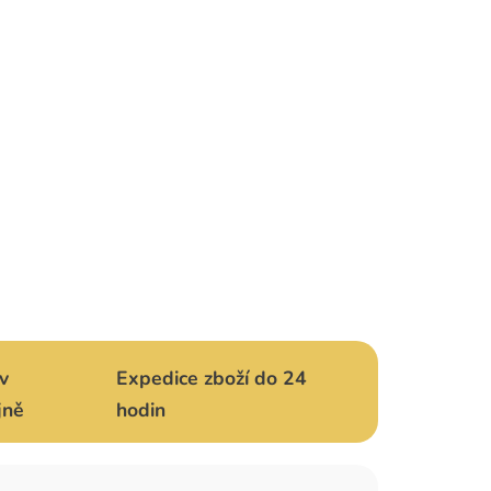
v
Expedice zboží do 24
jně
hodin