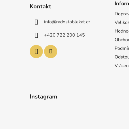
á
Infor
Kontakt
p
Doprav
a
info
@
radostoblekat.cz
Velikos
t
í
Hodnoc
+420 722 200 145
Obchod
Podmín
Odstou
Vrácen
Instagram