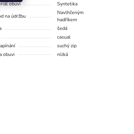
riál obuvi
Syntetika
Navlhčeným
d na údržbu
hadříkem
a
šedá
casual
zapínání
suchý zip
a obuvi
nízká