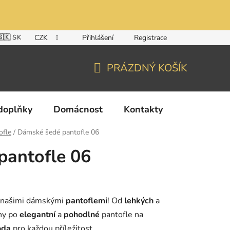
🇸🇰 SK
CZK
Přihlášení
Registrace
PRÁZDNÝ KOŠÍK
NÁKUPNÍ
KOŠÍK
doplňky
Domácnost
Kontakty
ofle
/
Dámské šedé pantofle 06
pantofle 06
 našimi dámskými
pantoflemi
! Od
lehkých
a
ny po
elegantní
a
pohodlné
pantofle na
oda
pro každou příležitost.