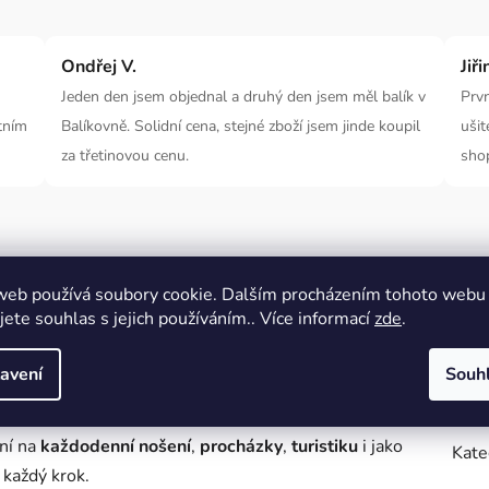
Ondřej V.
Jiři
Jeden den jsem objednal a druhý den jsem měl balík v
Prvn
tním
Balíkovně. Solidní cena, stejné zboží jsem jinde koupil
ušit
za třetinovou cenu.
sho
web používá soubory cookie. Dalším procházením tohoto webu
Popis
Diskuze
jete souhlas s jejich používáním.. Více informací
zde
.
avení
Souh
Dopl
 a flexibilní podrážkou
a
dostatkem prostoru pro
lní na
každodenní nošení
,
procházky
,
turistiku
i jako
Kate
 každý krok.