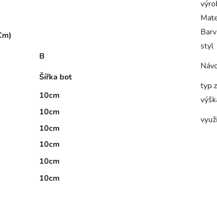
výro
Mate
Barv
 Cm)
styl
B
Návo
Šířka bot
typ 
10cm
výšk
10cm
využi
10cm
10cm
10cm
10cm