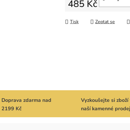
485 Kč
Měrná cena:
Tisk
Zeptat se
Doprava zdarma nad
Vyzkoušejte si zboží 
2199 Kč
naší kamenné prode