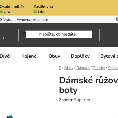
Osobní odběr
Zásilkovna
dnes
1 den
♻️ Vrácení, výměna, reklamace
zníků
Dívčí
Kojenci
Obuv
Doplňky
Bytové 
Domů
/
Obuv
/
Dámské
/
Tenisky
/
Šněro
Dámské růžové
boty
Značka:
Superun