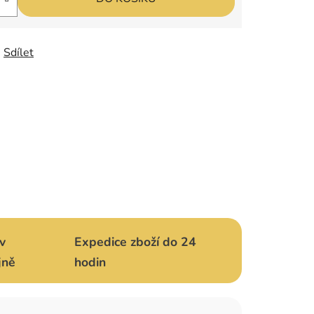
Sdílet
v
Expedice zboží do 24
jně
hodin