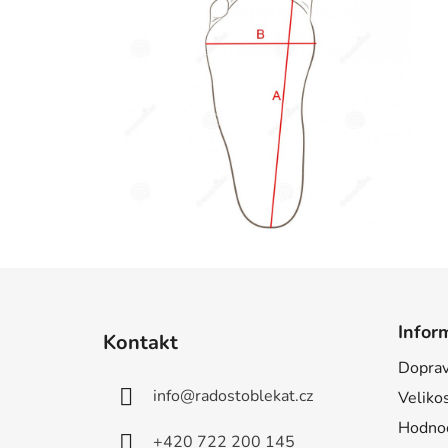
Z
á
Infor
Kontakt
p
Doprav
a
info
@
radostoblekat.cz
Velikos
t
í
Hodnoc
+420 722 200 145