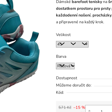
Dámské
barefoot tenisky
na
š
dostatkem prostoru pro prsty
každodenní nošení
,
procházky
a připravené na každý krok.
Velikost
Barva
Dostupnost
Můžeme doručit do:
Kód:
571 Kč
–15 %