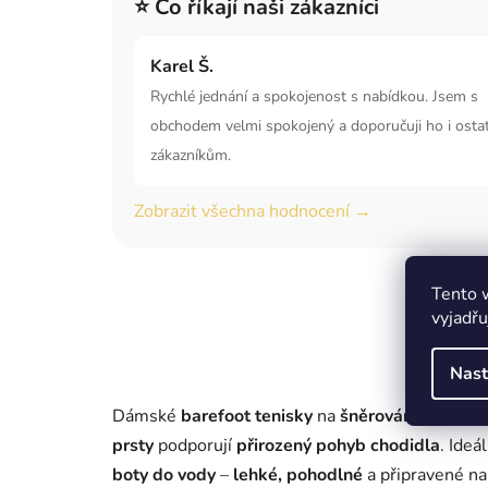
⭐ Co říkají naši zákazníci
Karel Š.
Rychlé jednání a spokojenost s nabídkou. Jsem s
obchodem velmi spokojený a doporučuji ho i osta
zákazníkům.
Zobrazit všechna hodnocení →
Tento 
vyjadřu
Nast
Dámské
barefoot tenisky
na
šněrování
s
lehkou
prsty
podporují
přirozený pohyb chodidla
. Ideá
boty do vody
–
lehké, pohodlné
a připravené na