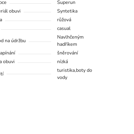
bce
Superun
riál obuvi
Syntetika
a
růžová
casual
Navlhčeným
d na údržbu
hadříkem
zapínání
šněrování
a obuvi
nízká
turistika,boty do
tí
vody