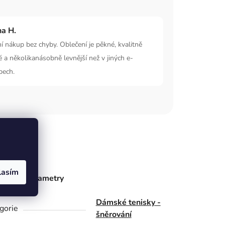
na H.
í nákup bez chyby. Oblečení je pěkné, kvalitně
é a několikanásobně levnější než v jiných e-
pech.
lasím
ňkové parametry
Dámské tenisky -
gorie
šněrování