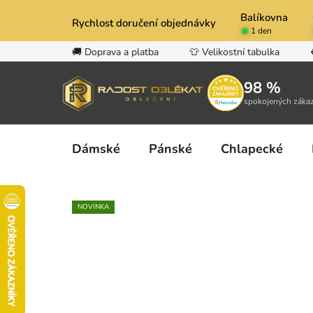
Přejít
Balíkovna
na
Rychlost doručení objednávky
1 den
obsah
🚚 Doprava a platba
👕 Velikostní tabulka
98 %
spokojených záka
Dámské
Pánské
Chlapecké
NOVINKA