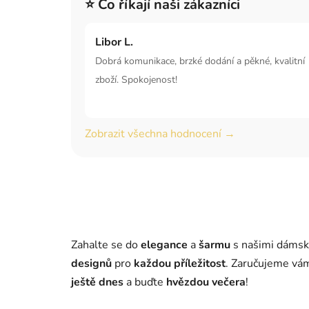
⭐ Co říkají naši zákazníci
Libor L.
Dobrá komunikace, brzké dodání a pěkné, kvalitní
zboží. Spokojenost!
Zobrazit všechna hodnocení →
Zahalte se do
elegance
a
šarmu
s našimi dáms
designů
pro
každou příležitost
. Zaručujeme v
ještě dnes
a buďte
hvězdou večera
!