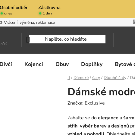
Osobní odběr
Zásilkovna
dnes
1 den
♻️ Vrácení, výměna, reklamace
zníků
Dívčí
Kojenci
Obuv
Doplňky
Bytové 
Domů
/
Dámské
/
šaty
/
Dlouhé šaty
/
Dá
Dámské modré
Značka:
Exclusive
Zahalte se do
elegance
a
šarm
střih
,
výběr barev
a
designů
p
vzhled
a
pohodlí
. Objednejte s