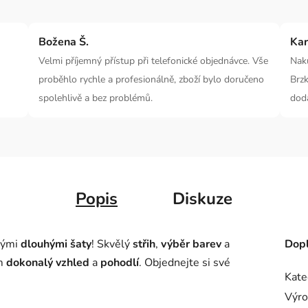
Božena Š.
Kar
Velmi příjemný přístup při telefonické objednávce. Vše
Nak
proběhlo rychle a profesionálně, zboží bylo doručeno
Brzk
spolehlivě a bez problémů.
dod
Popis
Diskuze
kými
dlouhými šaty
! Skvělý
střih
,
výběr barev
a
Dopl
ám
dokonalý vzhled
a
pohodlí
. Objednejte si své
Kate
Výro