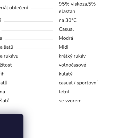
95% viskoza,5%
riál oblečení
elastan
í
na 30°C
Casual
a
Modrá
a šatů
Midi
a rukávu
krátký rukáv
žitost
volnočasové
řih
kulatý
šatů
casual / sportovní
na
letní
 šatů
se vzorem