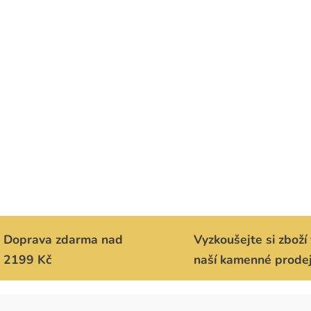
Doprava zdarma nad
Vyzkoušejte si zboží 
2199 Kč
naší kamenné prode