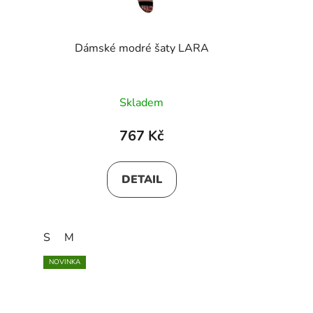
Dámské modré šaty LARA
Skladem
767 Kč
DETAIL
S
M
NOVINKA