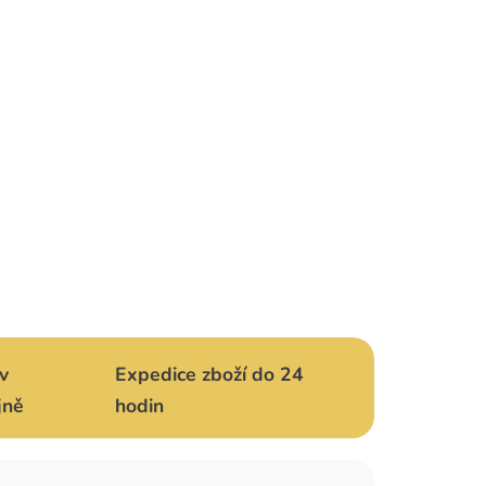
v
Expedice zboží do 24
jně
hodin