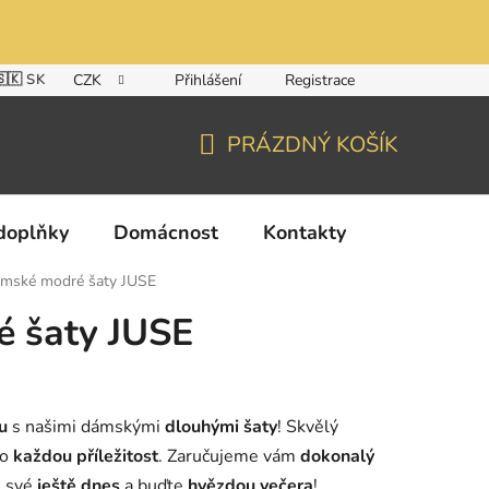
🇸🇰 SK
CZK
Přihlášení
Registrace
PRÁZDNÝ KOŠÍK
NÁKUPNÍ
KOŠÍK
doplňky
Domácnost
Kontakty
mské modré šaty JUSE
 šaty JUSE
u
s našimi dámskými
dlouhými šaty
! Skvělý
ro
každou příležitost
. Zaručujeme vám
dokonalý
i své
ještě dnes
a buďte
hvězdou večera
!