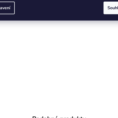
avení
Souh