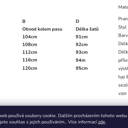
Mate
Pran
B
D
Styl
Obvod kolem pasu
Délka šatů
Barv
104cm
91cm
Délk
108cm
92cm
Délk
112cm
93cm
116
cm
94m
příle
120cm
95cm
výst
typ 
sezó
vzor
web používá soubory cookie. Dalším procházením tohoto webu
jete souhlas s jejich používáním.. Více informací
zde
.