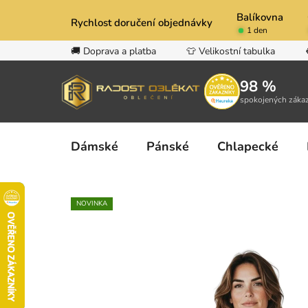
Přejít
Balíkovna
na
Rychlost doručení objednávky
1 den
obsah
🚚 Doprava a platba
👕 Velikostní tabulka
98 %
spokojených záka
Dámské
Pánské
Chlapecké
NOVINKA