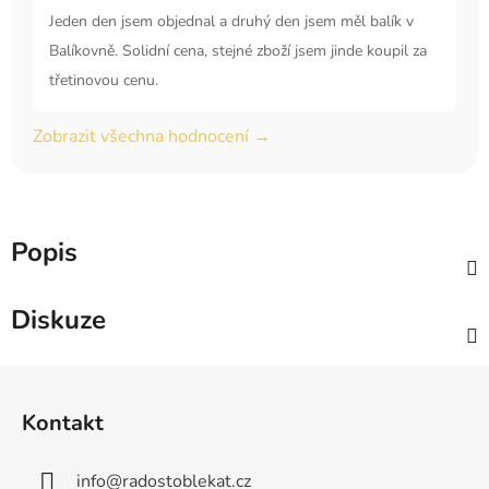
Jeden den jsem objednal a druhý den jsem měl balík v
Balíkovně. Solidní cena, stejné zboží jsem jinde koupil za
třetinovou cenu.
Zobrazit všechna hodnocení →
Popis
Diskuze
Z
á
Kontakt
p
a
info
@
radostoblekat.cz