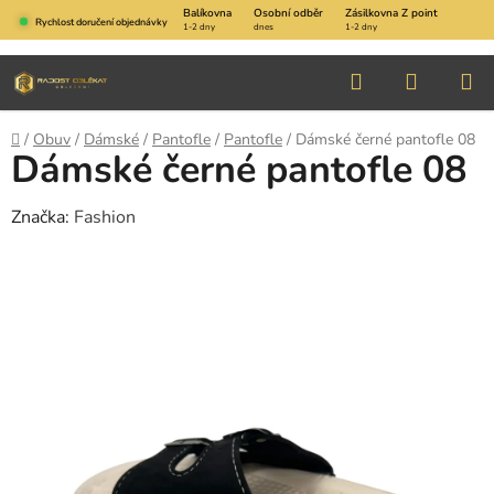
Přejít
Balíkovna
Osobní odběr
Zásilkovna Z point
Rychlost doručení objednávky
1-2 dny
dnes
1-2 dny
na
obsah
Hledat
NÁKUP
KOŠÍK
Domů
/
Obuv
/
Dámské
/
Pantofle
/
Pantofle
/
Dámské černé pantofle 08
Dámské černé pantofle 08
Značka:
Fashion