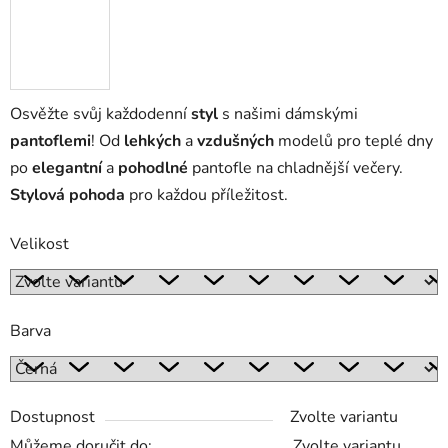
Osvěžte svůj každodenní
styl
s našimi dámskými
pantoflemi
! Od
lehkých
a
vzdušných
modelů pro teplé dny
po
elegantní
a
pohodlné
pantofle na chladnější večery.
Stylová pohoda
pro každou příležitost.
Velikost
Barva
Dostupnost
Zvolte variantu
Můžeme doručit do:
Zvolte variantu