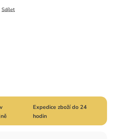
Sdílet
v
Expedice zboží do 24
jně
hodin