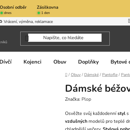
Osobní odběr
Zásilkovna
dnes
1 den
♻️ Vrácení, výměna, reklamace
zníků
Dívčí
Kojenci
Obuv
Doplňky
Bytové 
Domů
/
Obuv
/
Dámské
/
Pantofle
/
Pant
Dámské béžov
Značka:
Plop
Osvěžte svůj každodenní
styl
s
vzdušných
modelů pro teplé d
chladnější večery.
Stylová poh