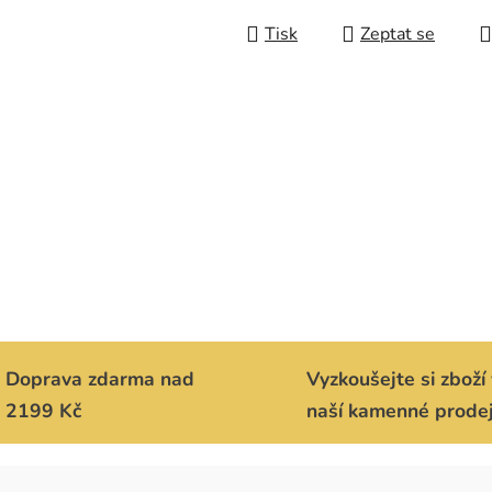
Měrná cena:
Tisk
Zeptat se
Doprava zdarma nad
Vyzkoušejte si zboží 
2199 Kč
naší kamenné prode