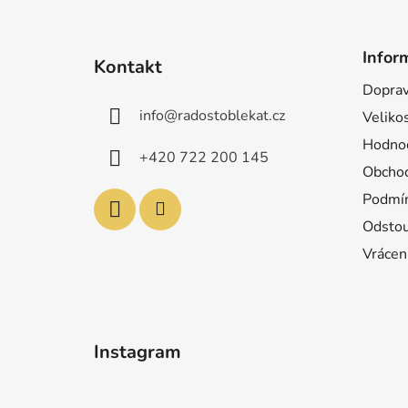
Z
á
Infor
Kontakt
p
Doprav
a
info
@
radostoblekat.cz
Velikos
t
í
Hodnoc
+420 722 200 145
Obchod
Podmín
Odstou
Vrácen
Instagram