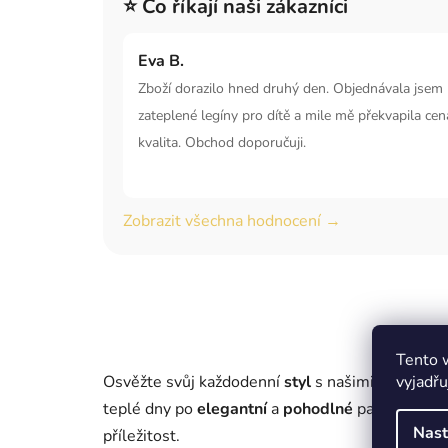
⭐ Co říkají naši zákazníci
Eva B.
Zboží dorazilo hned druhý den. Objednávala jsem
zateplené legíny pro dítě a mile mě překvapila cena
kvalita. Obchod doporučuji.
Zobrazit všechna hodnocení →
Tento 
vyjadřu
Osvěžte svůj každodenní
styl
s našimi dámským
teplé dny po
elegantní
a
pohodlné
pantofle na c
Nast
příležitost.