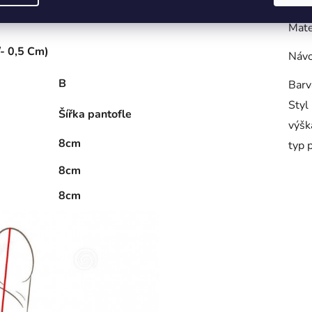
Výro
Mate
/- 0,5 Cm)
Návo
B
Barv
Styl
Šířka pantofle
výšk
8cm
typ 
8cm
8cm