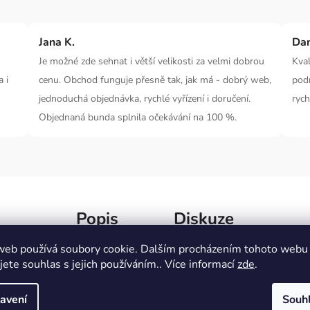
Jana K.
Da
Je možné zde sehnat i větší velikosti za velmi dobrou
Kval
 i
cenu. Obchod funguje přesně tak, jak má - dobrý web,
pod
jednoduchá objednávka, rychlé vyřízení i doručení.
rych
Objednaná bunda splnila očekávání na 100 %.
Popis
Diskuze
web používá soubory cookie. Dalším procházením tohoto webu
jete souhlas s jejich používáním.. Více informací
zde
.
i
pantoflemi
! Od
lehkých
a
vzdušných
modelů pro
Dopl
hladnější večery.
Stylová pohoda
pro každou
Kate
avení
Souh