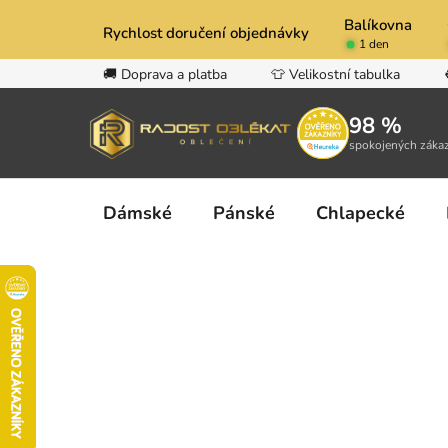
Přejít
Balíkovna
na
Rychlost doručení objednávky
1 den
obsah
🚚 Doprava a platba
👕 Velikostní tabulka
98 %
spokojených záka
Dámské
Pánské
Chlapecké