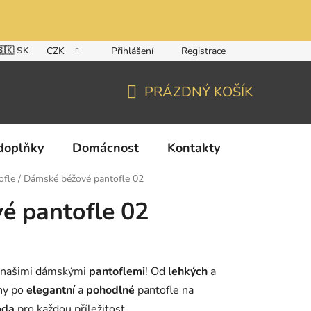
🇸🇰 SK
CZK
Přihlášení
Registrace
PRÁZDNÝ KOŠÍK
NÁKUPNÍ
KOŠÍK
doplňky
Domácnost
Kontakty
ofle
/
Dámské béžové pantofle 02
é pantofle 02
 našimi dámskými
pantoflemi
! Od
lehkých
a
ny po
elegantní
a
pohodlné
pantofle na
oda
pro každou příležitost.