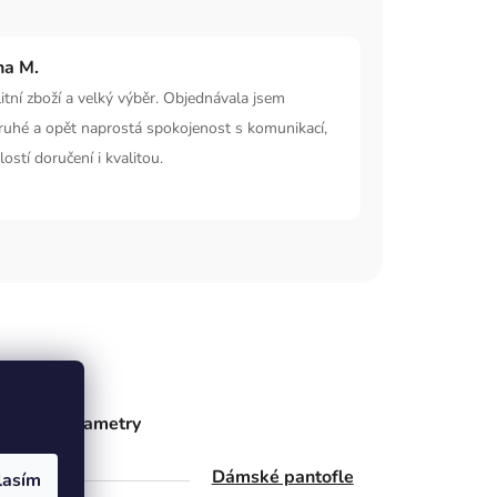
na M.
itní zboží a velký výběr. Objednávala jsem
ruhé a opět naprostá spokojenost s komunikací,
lostí doručení i kvalitou.
ňkové parametry
gorie
Dámské pantofle
lasím