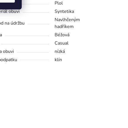
bce
Plol
riál obuvi
Syntetika
Navlhčeným
d na údržbu
hadříkem
a
Béžová
Casual
a obuvi
nízká
podpatku
klín