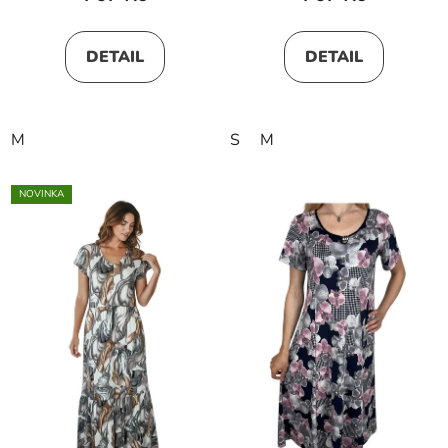
DETAIL
DETAIL
M
S
M
NOVINKA