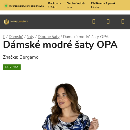
Přejít
Balíkovna
Osobní odběr
Zásilkovna Z point
Rychlost doručení objednávky
1-2 dny
dnes
1-2 dny
na
obsah
Hledat
NÁKUP
KOŠÍK
Domů
/
Dámské
/
šaty
/
Dlouhé šaty
/
Dámské modré šaty OPA
Dámské modré šaty OPA
Značka:
Bergamo
NOVINKA