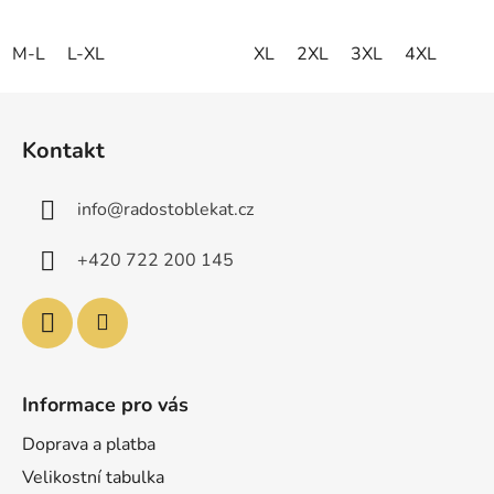
M-L
L-XL
XL
2XL
3XL
4XL
Z
á
Kontakt
p
a
info
@
radostoblekat.cz
t
í
+420 722 200 145
Informace pro vás
Doprava a platba
Velikostní tabulka