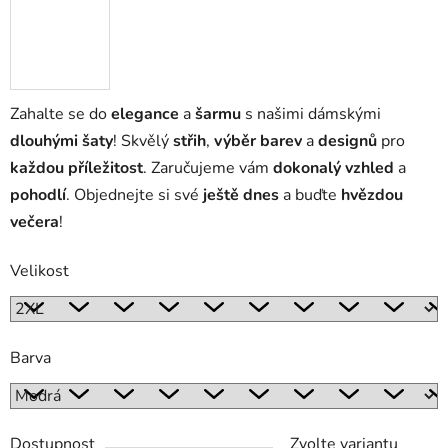
Zahalte se do
elegance
a
šarmu
s našimi dámskými
dlouhými šaty
! Skvělý
střih
,
výběr barev
a
designů
pro
každou příležitost
. Zaručujeme vám
dokonalý vzhled
a
pohodlí
. Objednejte si své
ještě dnes
a buďte
hvězdou
večera
!
Velikost
Barva
Dostupnost
Zvolte variantu