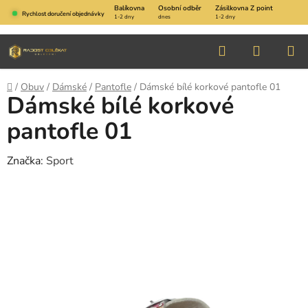
Přejít
Balíkovna
Osobní odběr
Zásilkovna Z point
Rychlost doručení objednávky
1-2 dny
dnes
1-2 dny
na
obsah
Hledat
NÁKUP
KOŠÍK
Domů
/
Obuv
/
Dámské
/
Pantofle
/
Dámské bílé korkové pantofle 01
Dámské bílé korkové
pantofle 01
Značka:
Sport