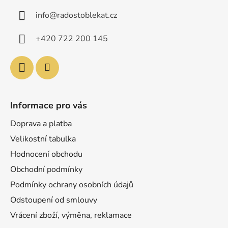
a
info
@
radostoblekat.cz
t
í
+420 722 200 145
Informace pro vás
Doprava a platba
Velikostní tabulka
Hodnocení obchodu
Obchodní podmínky
Podmínky ochrany osobních údajů
Odstoupení od smlouvy
Vrácení zboží, výměna, reklamace