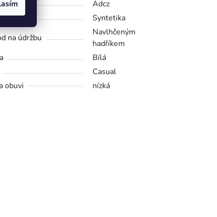
lasím
bce
Adcz
riál obuvi
Syntetika
Navlhčeným
d na údržbu
hadříkem
a
Bílá
Casual
a obuvi
nízká