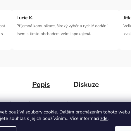
Lucie K.
Jit
ost.
Příjemná komunikace, široký výběr a rychlé dodání.
Velk
 s
Jsem s tímto obchodem velmi spokojená.
kval
Popis
Diskuze
mové nazouváky
spojují
pohodlí
s
moderním
Dopl
í volba pro příjemný vzhled i za
nepříznivého počasí
.
web používá soubory cookie. Dalším procházením tohoto webu
jete souhlas s jejich používáním.. Více informací
zde
.
Kate