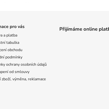
mace pro vás
Přijímáme online plat
a a platba
tní tabulka
ení obchodu
ní podmínky
ky ochrany osobních údajů
pení od smlouvy
í zboží, výměna, reklamace