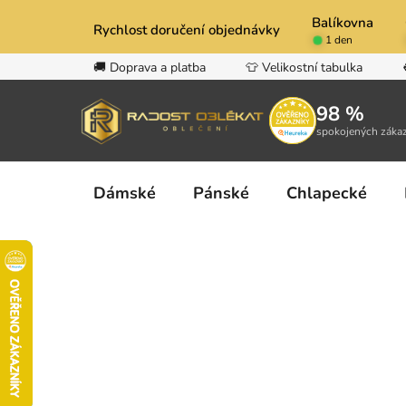
Přejít
Balíkovna
na
Rychlost doručení objednávky
1 den
obsah
🚚 Doprava a platba
👕 Velikostní tabulka
98 %
spokojených záka
Dámské
Pánské
Chlapecké