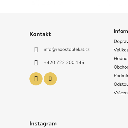
Z
á
Infor
Kontakt
p
Doprav
a
info
@
radostoblekat.cz
Velikos
t
í
Hodnoc
+420 722 200 145
Obchod
Podmín
Odstou
Vrácen
Instagram