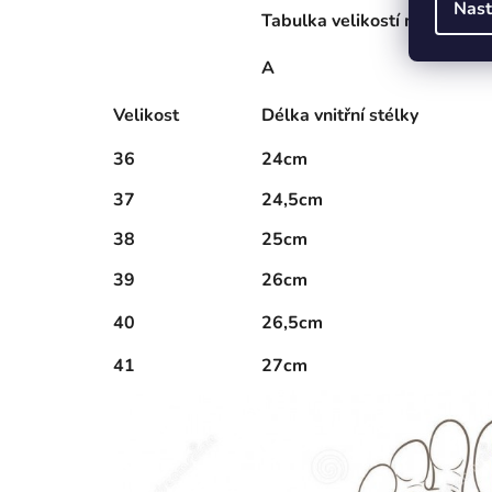
Nast
Tabulka velikostí nazouváků
A
Velikost
Délka vnitřní stélky
36
24cm
37
24,5cm
38
25cm
39
26cm
40
26,5cm
41
27cm