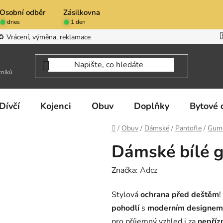
Osobní odběr
Zásilkovna
dnes
1 den
♻️ Vrácení, výměna, reklamace
zníků
Dívčí
Kojenci
Obuv
Doplňky
Bytové 
Domů
/
Obuv
/
Dámské
/
Pantofle
/
Gumo
Dámské bílé 
Značka:
Adcz
Stylová
ochrana před deštěm
pohodlí
s
moderním designem
pro příjemný vzhled i za
nepříz