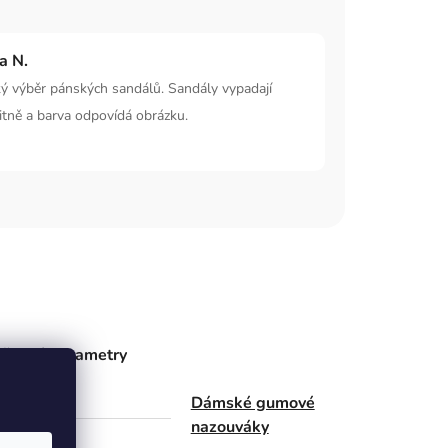
ka N.
ý výběr pánských sandálů. Sandály vypadají
itně a barva odpovídá obrázku.
ňkové parametry
Dámské gumové
gorie
nazouváky