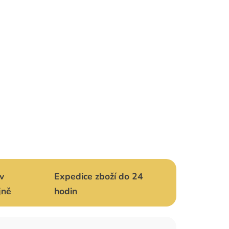
v
Expedice zboží do 24
jně
hodin