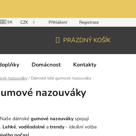
🇸🇰 SK
CZK
Přihlášení
Registrace
PRÁZDNÝ KOŠÍK
NÁKUPNÍ
KOŠÍK
doplňky
Domácnost
Kontakty
vé nazouváky
/
Dámské bílé gumové nazouváky
gumové nazouváky
! Naše dámské
gumové nazouváky
spojují
.
Lehké
,
voděodolné
a
trendy
- ideální volba
nivého počasí
.