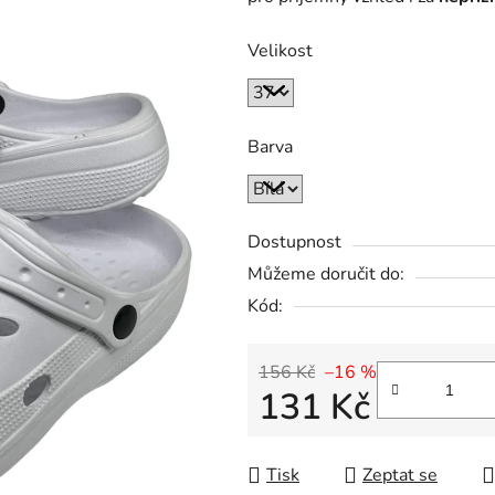
Velikost
Barva
Dostupnost
Můžeme doručit do:
Kód:
156 Kč
–16 %
131 Kč
Měrná cena:
Tisk
Zeptat se