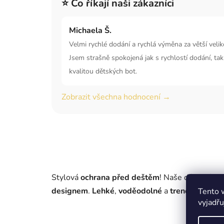
⭐ Co říkají naši zákazníci
Michaela Š.
Velmi rychlé dodání a rychlá výměna za větší velik
Jsem strašně spokojená jak s rychlostí dodání, tak
kvalitou dětských bot.
Zobrazit všechna hodnocení →
Stylová
ochrana před deštěm
! Naše dámské
gu
designem
.
Lehké
,
voděodolné
a
trendy
- ideáln
Tento 
vyjadřu