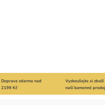
Doprava zdarma nad
Vyzkoušejte si zboží 
2199 Kč
naší kamenné prode