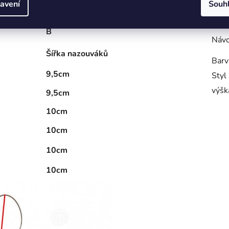
avení
Souh
Výro
(+/- 0,5 Cm)
Mate
B
Návo
Šířka nazouváků
Barv
9,5cm
Styl
výšk
9,5cm
10cm
10cm
10cm
10cm