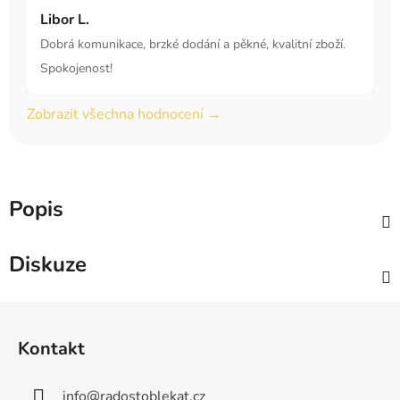
Libor L.
Dobrá komunikace, brzké dodání a pěkné, kvalitní zboží.
Spokojenost!
Zobrazit všechna hodnocení →
Popis
Diskuze
Z
á
Kontakt
p
a
info
@
radostoblekat.cz