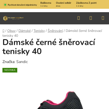
Přejít
Balíkovna
Osobní odběr
Zásilkovna Z point
Rychlost doručení objednávky
1-2 dny
dnes
1-2 dny
na
obsah
Hledat
NÁKUP
KOŠÍK
Domů
/
Obuv
/
Dámské
/
Tenisky
/
Šněrování
/
Dámské černé šněrovací
tenisky 40
Dámské černé šněrovací
tenisky 40
Značka:
Sandic
NOVINKA