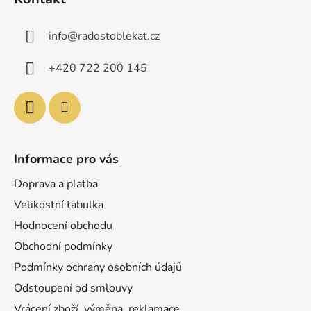
p
a
info
@
radostoblekat.cz
t
í
+420 722 200 145
Informace pro vás
Doprava a platba
Velikostní tabulka
Hodnocení obchodu
Obchodní podmínky
Podmínky ochrany osobních údajů
Odstoupení od smlouvy
Vrácení zboží, výměna, reklamace