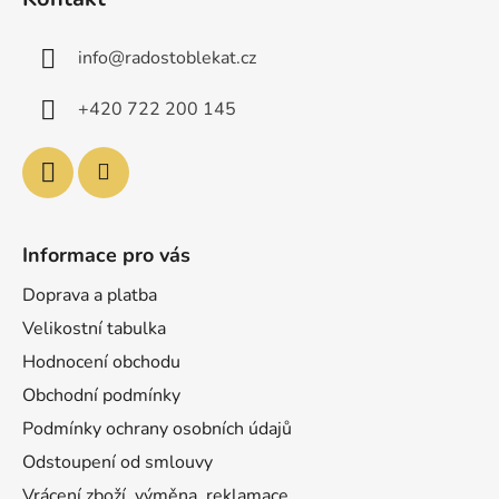
p
a
info
@
radostoblekat.cz
t
í
+420 722 200 145
Informace pro vás
Doprava a platba
Velikostní tabulka
Hodnocení obchodu
Obchodní podmínky
Podmínky ochrany osobních údajů
Odstoupení od smlouvy
Vrácení zboží, výměna, reklamace