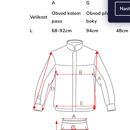
A
G
B
Nast
Obvod kolem
Obvod přes
Obvod
Velikost
pasu
boky
stehn
L
68-92cm
94cm
48cm