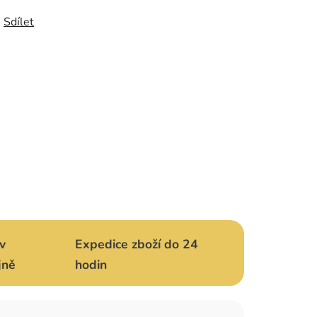
Sdílet
v
Expedice zboží do 24
jně
hodin