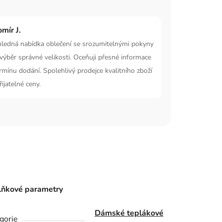
omír J.
hledná nabídka oblečení se srozumitelnými pokyny
výběr správné velikosti. Oceňuji přesné informace
rmínu dodání. Spolehlivý prodejce kvalitního zboží
řijatelné ceny.
ňkové parametry
Dámské teplákové
gorie