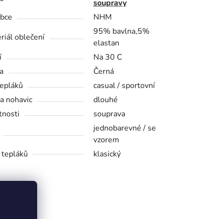
soupravy
bce
NHM
95% bavlna,5%
riál oblečení
elastan
í
Na 30 C
a
Černá
tepláků
casual / sportovní
a nohavic
dlouhé
tnosti
souprava
jednobarevné / se
vzorem
h tepláků
klasický