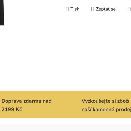
Měrná cena:
Tisk
Zeptat se
Doprava zdarma nad
Vyzkoušejte si zboží 
2199 Kč
naší kamenné prode