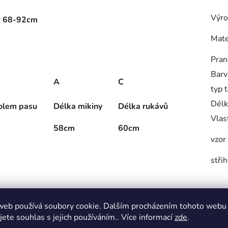
Výro
ř: 68-92cm
Mate
Pran
Barv
A
C
typ 
Délk
olem pasu
Délka mikiny
Délka rukávů
Vlas
58cm
60cm
vzor
stři
web používá soubory cookie. Dalším procházením tohoto webu
jete souhlas s jejich používáním.. Více informací
zde
.