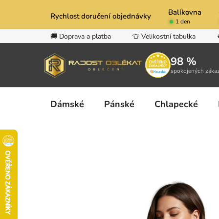
Přejít
Balíkovna
na
Rychlost doručení objednávky
1 den
obsah
🚚 Doprava a platba
👕 Velikostní tabulka
98 %
spokojených záka
Dámské
Pánské
Chlapecké