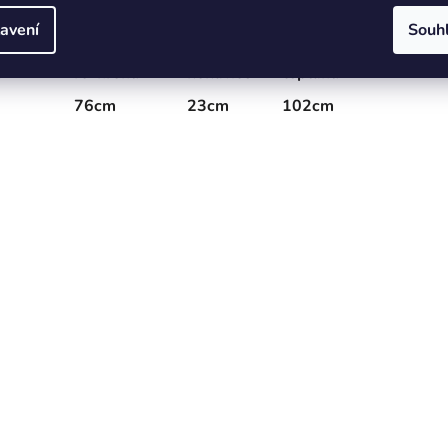
D
E
C
avení
Souh
 kolem
Délka od
Šířka
Délka
a
rozkroku
nohavice
tepláků
76cm
23cm
102cm