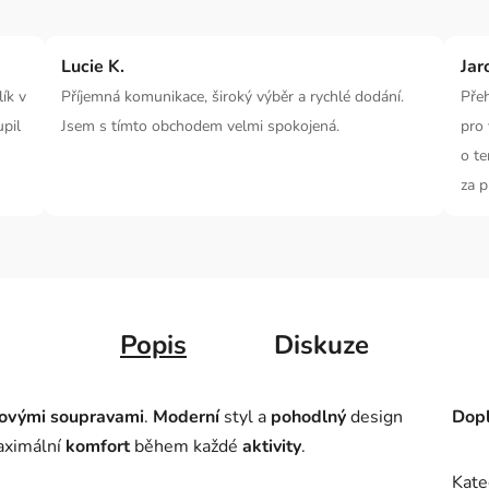
Lucie K.
Jar
ík v
Příjemná komunikace, široký výběr a rychlé dodání.
Pře
upil
Jsem s tímto obchodem velmi spokojená.
pro 
o te
za p
Popis
Diskuze
ovými soupravami
.
Moderní
styl a
pohodlný
design
Dopl
aximální
komfort
během každé
aktivity
.
Kate