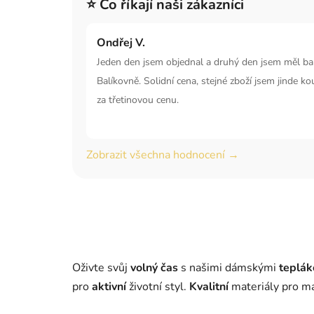
⭐ Co říkají naši zákazníci
Ondřej V.
Jeden den jsem objednal a druhý den jsem měl bal
Balíkovně. Solidní cena, stejné zboží jsem jinde ko
za třetinovou cenu.
Zobrazit všechna hodnocení →
Oživte svůj
volný čas
s našimi dámskými
teplák
pro
aktivní
životní styl.
Kvalitní
materiály pro m