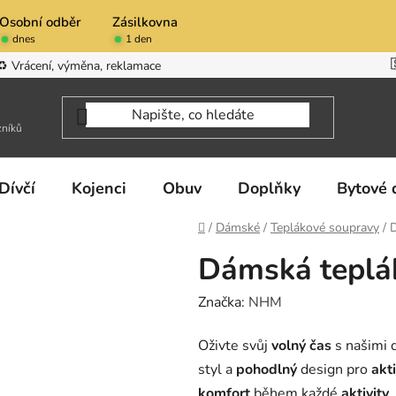
Osobní odběr
Zásilkovna
dnes
1 den
♻️ Vrácení, výměna, reklamace
zníků
Dívčí
Kojenci
Obuv
Doplňky
Bytové 
Domů
/
Dámské
/
Teplákové soupravy
/
Dámská teplá
Značka:
NHM
Oživte svůj
volný čas
s našimi
styl a
pohodlný
design pro
akti
komfort
během každé
aktivity
.