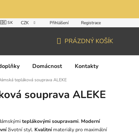
🇸🇰 SK
CZK
Přihlášení
Registrace
PRÁZDNÝ KOŠÍK
NÁKUPNÍ
KOŠÍK
doplňky
Domácnost
Kontakty
Dámská tepláková souprava ALEKE
ková souprava ALEKE
 dámskými
teplákovými soupravami
.
Moderní
vní
životní styl.
Kvalitní
materiály pro maximální