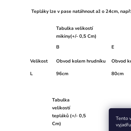
Tepláky lze v pase natáhnout až o 24cm, nap
Tabulka velikostí
mikiny(+/- 0,5 Cm)
B
E
Velikost
Obvod kolem hrudníku
Obvod k
L
96cm
80cm
Tabulka
velikostí
tepláků (+/- 0,5
Tento 
Cm)
vyjadřu