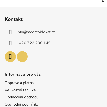
Z
á
Kontakt
p
a
info
@
radostoblekat.cz
t
í
+420 722 200 145
Informace pro vás
Doprava a platba
Velikostní tabulka
Hodnocení obchodu
Obchodní podmínky