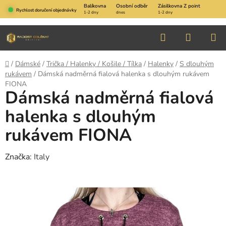
Přejít
Balíkovna
Osobní odběr
Zásilkovna Z point
Rychlost doručení objednávky
1-2 dny
dnes
1-2 dny
na
obsah
Hledat
NÁKUP
KOŠÍK
Domů
/
Dámské
/
Trička / Halenky / Košile / Tílka
/
Halenky
/
S dlouhým
rukávem
/
Dámská nadměrná fialová halenka s dlouhým rukávem
FIONA
Dámská nadměrná fialová
halenka s dlouhým
rukávem FIONA
Značka:
Italy