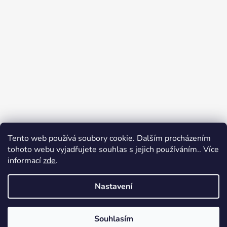
Tento web používá soubory cookie. Dalším procházením
tohoto webu vyjadřujete souhlas s jejich používáním.. Více
informací
zde
.
Sledovat na Instagramu
Nastavení
Vytvořil Shoptet
Souhlasím
Copyright 2026
Radost oblékat
. Všechna práva