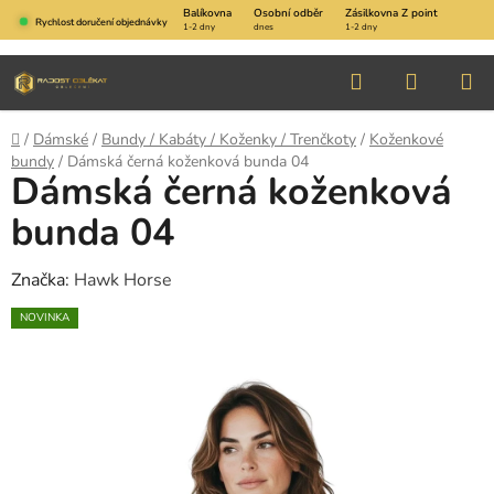
Přejít
Balíkovna
Osobní odběr
Zásilkovna Z point
Rychlost doručení objednávky
1-2 dny
dnes
1-2 dny
na
obsah
Hledat
NÁKUP
KOŠÍK
Domů
/
Dámské
/
Bundy / Kabáty / Koženky / Trenčkoty
/
Koženkové
bundy
/
Dámská černá koženková bunda 04
Dámská černá koženková
bunda 04
Značka:
Hawk Horse
NOVINKA