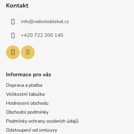
á
Kontakt
p
a
info
@
radostoblekat.cz
t
í
+420 722 200 145
Informace pro vás
Doprava a platba
Velikostní tabulka
Hodnocení obchodu
Obchodní podmínky
Podmínky ochrany osobních údajů
Odstoupení od smlouvy