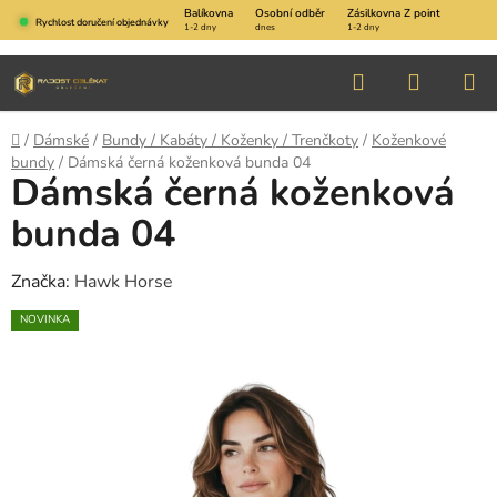
Přejít
Balíkovna
Osobní odběr
Zásilkovna Z point
Rychlost doručení objednávky
1-2 dny
dnes
1-2 dny
na
obsah
Hledat
NÁKUP
KOŠÍK
Domů
/
Dámské
/
Bundy / Kabáty / Koženky / Trenčkoty
/
Koženkové
bundy
/
Dámská černá koženková bunda 04
Dámská černá koženková
bunda 04
Značka:
Hawk Horse
NOVINKA