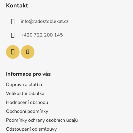
á
Kontakt
p
a
info
@
radostoblekat.cz
t
í
+420 722 200 145
Informace pro vás
Doprava a platba
Velikostní tabulka
Hodnocení obchodu
Obchodní podmínky
Podmínky ochrany osobních údajů
Odstoupení od smlouvy