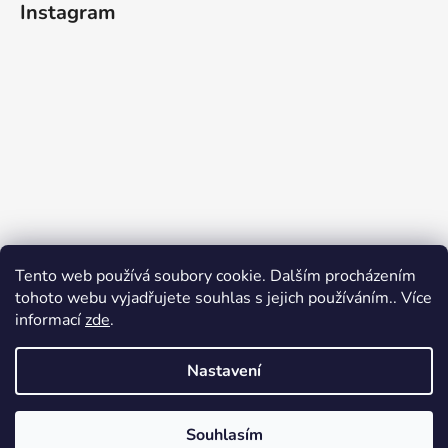
Instagram
Tento web používá soubory cookie. Dalším procházením
tohoto webu vyjadřujete souhlas s jejich používáním.. Více
informací
zde
.
Nastavení
Sledovat na Instagramu
Souhlasím