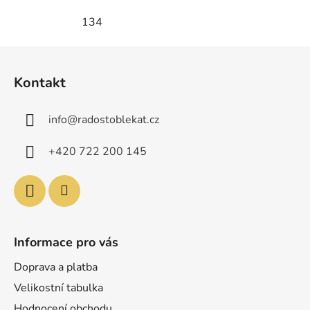
134
Z
á
Kontakt
p
a
info
@
radostoblekat.cz
t
í
+420 722 200 145
Informace pro vás
Doprava a platba
Velikostní tabulka
Hodnocení obchodu