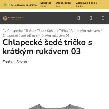
Přejít
Balíkovna
Osobní odběr
Zásilkovna Z point
Rychlost doručení objednávky
1-2 dny
dnes
1-2 dny
na
obsah
Hledat
NÁKUP
KOŠÍK
Domů
/
Chlapecké
/
Trička / Tílka / Košile
/
Trička
/
S krátkým rukávem
/
Chlapecké šedé tričko s krátkým rukávem 03
Chlapecké šedé tričko s
krátkým rukávem 03
Značka:
Sezon