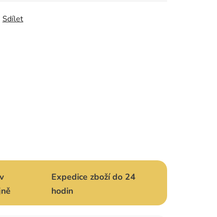
Sdílet
v
Expedice zboží do 24
jně
hodin