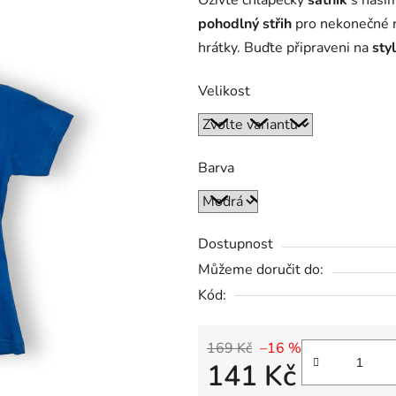
Oživte chlapecký
šatník
s našim
pohodlný střih
pro nekonečné r
hrátky. Buďte připraveni na
sty
Velikost
Barva
Dostupnost
Můžeme doručit do:
Kód:
169 Kč
–16 %
141 Kč