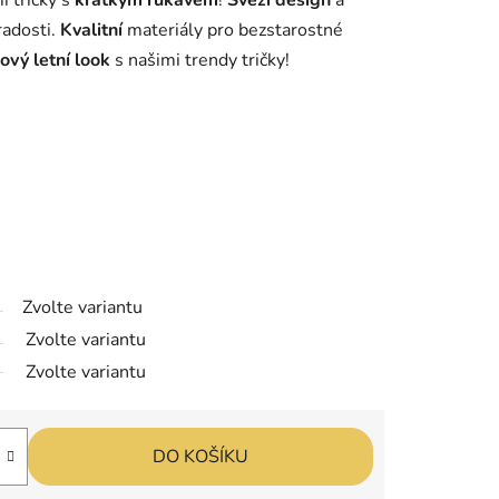
i tričky s
krátkým rukávem
!
Svěží design
a
adosti.
Kvalitní
materiály pro bezstarostné
lový letní look
s našimi trendy tričky!
Zvolte variantu
Zvolte variantu
Zvolte variantu
DO KOŠÍKU