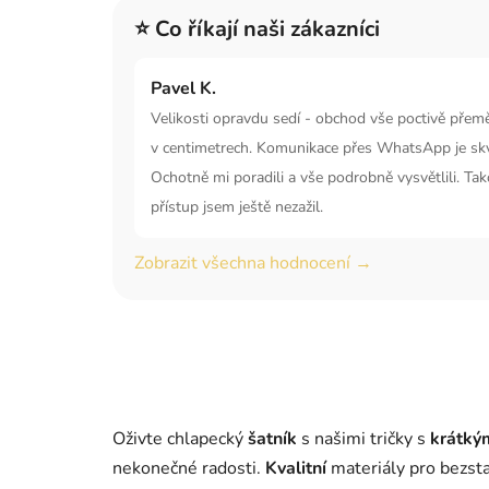
⭐ Co říkají naši zákazníci
Pavel K.
Velikosti opravdu sedí - obchod vše poctivě přem
v centimetrech. Komunikace přes WhatsApp je skv
Ochotně mi poradili a vše podrobně vysvětlili. Ta
přístup jsem ještě nezažil.
Zobrazit všechna hodnocení →
Oživte chlapecký
šatník
s našimi tričky s
krátký
nekonečné radosti.
Kvalitní
materiály pro bezsta