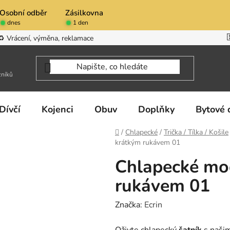
Osobní odběr
Zásilkovna
dnes
1 den
♻️ Vrácení, výměna, reklamace
zníků
Dívčí
Kojenci
Obuv
Doplňky
Bytové 
Domů
/
Chlapecké
/
Trička / Tílka / Košile
krátkým rukávem 01
Chlapecké mod
rukávem 01
Značka:
Ecrin