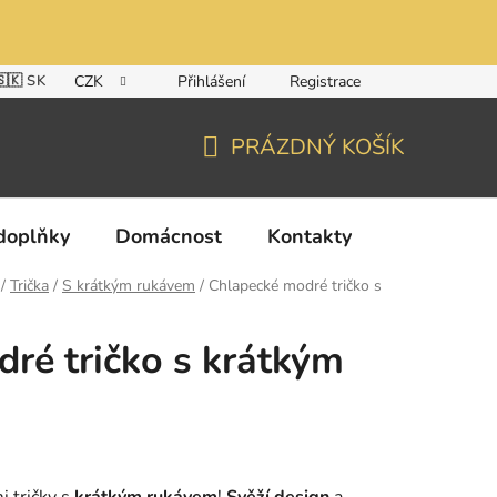
🇸🇰 SK
CZK
Přihlášení
Registrace
PRÁZDNÝ KOŠÍK
NÁKUPNÍ
KOŠÍK
doplňky
Domácnost
Kontakty
/
Trička
/
S krátkým rukávem
/
Chlapecké modré tričko s
ré tričko s krátkým