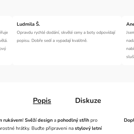
Ludmila Š.
Ane
ěřuje
Opravdu rychlé dodání, skvělé ceny a boty odpovídají
Jsem
ělá.
popisu. Dobře sedí a vypadají kvalitně.
nad
kový
nabí
sluš
Popis
Diskuze
m rukávem
!
Svěží design
a
pohodlný střih
pro
Dopl
rostné hrátky. Buďte připraveni na
stylový letní