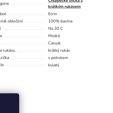
Chlapecké trička s
gorie
krátkým rukávem
bce
Ecrin
riál oblečení
100% bavlna
í
Na 30 C
a
Modrá
Casual
a rukávu
krátký rukáv
trička
s potiskem
řih
kulatý