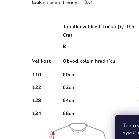
look
s našimi trendy tričky!
Tabulka velikostí trička (+/- 0,5
Cm)
B
Velikost
Obvod kolem hrudníku
110
60cm
122
62cm
128
64cm
134
66cm
Tento 
vyjadřu