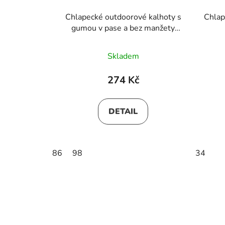
Chlapecké outdoorové kalhoty s
Chlap
gumou v pase a bez manžety
modré 02
Skladem
274 Kč
DETAIL
86
98
34