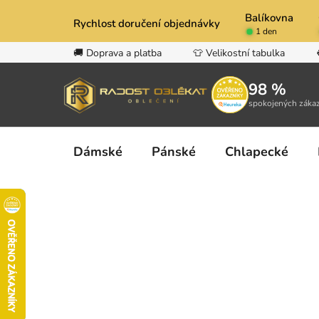
Přejít
Balíkovna
na
Rychlost doručení objednávky
1 den
obsah
🚚 Doprava a platba
👕 Velikostní tabulka
98 %
spokojených záka
Dámské
Pánské
Chlapecké