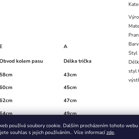
Kate
Výro
Mate
Pran
Barv
E
A
Styl
Obvod kolem pasu
Délka trička
Délk
styl 
58cm
43cm
výst
60cm
45cm
62cm
47cm
64cm
49cm
web používá soubory cookie. Dalším procházením tohoto webu
jete souhlas s jejich používáním.. Více informací
zde
.