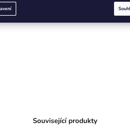
avení
Souh
Související produkty