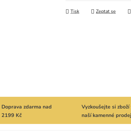
Měrná cena:
Tisk
Zeptat se
Doprava zdarma nad
Vyzkoušejte si zboží 
2199 Kč
naší kamenné prode