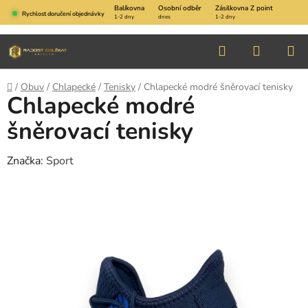
Přejít
Balíkovna
Osobní odběr
Zásilkovna Z point
Rychlost doručení objednávky
1-2 dny
dnes
1-2 dny
na
obsah
Hledat
NÁKUP
KOŠÍK
Domů
/
Obuv
/
Chlapecké
/
Tenisky
/
Chlapecké modré šněrovací tenisky
Chlapecké modré
šněrovací tenisky
Značka:
Sport