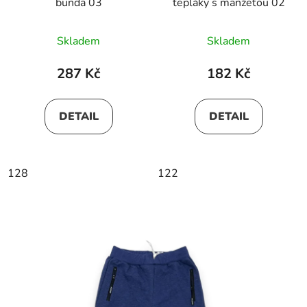
bunda 03
tepláky s manžetou 02
Skladem
Skladem
287 Kč
182 Kč
DETAIL
DETAIL
128
122