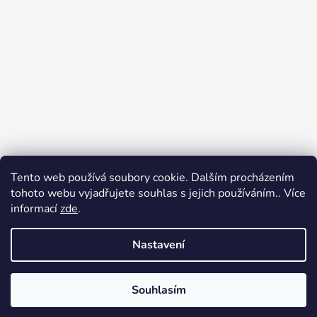
Tento web používá soubory cookie. Dalším procházením
tohoto webu vyjadřujete souhlas s jejich používáním.. Více
informací
zde
.
Nastavení
Sledovat na Instagramu
Souhlasím
Vytvořil Shoptet