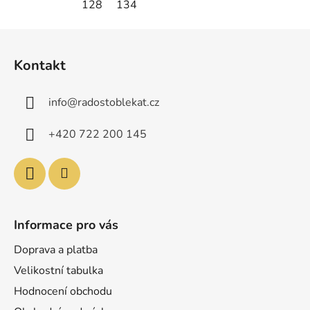
128
134
Z
á
Kontakt
p
a
info
@
radostoblekat.cz
t
í
+420 722 200 145
Informace pro vás
Doprava a platba
Velikostní tabulka
Hodnocení obchodu