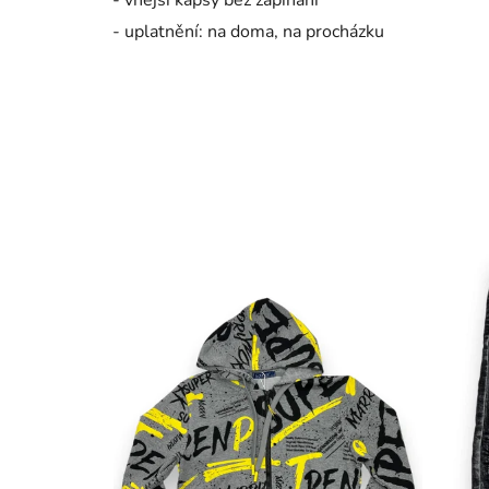
- vnější kapsy bez zapínání
- uplatnění: na doma, na procházku