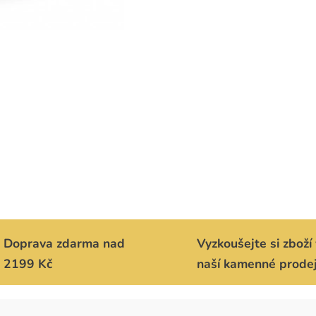
Doprava zdarma nad
Vyzkoušejte si zboží 
2199 Kč
naší kamenné prode