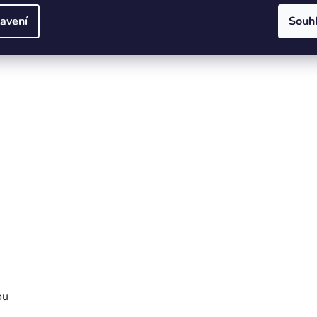
25cm
43cm
avení
Souh
ou