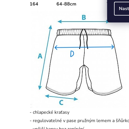
164
64-88cm
78-94cm
Nast
- chlapecké kraťasy
- regulovatelné v pase pružným lemem a šňůrk