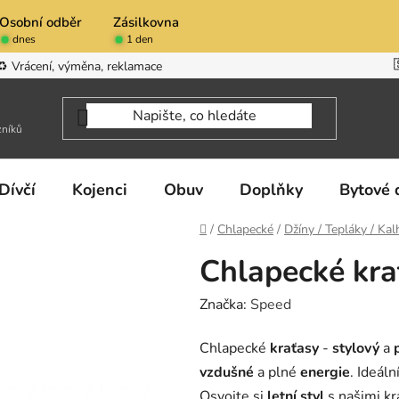
Osobní odběr
Zásilkovna
dnes
1 den
♻️ Vrácení, výměna, reklamace
zníků
Dívčí
Kojenci
Obuv
Doplňky
Bytové 
Domů
/
Chlapecké
/
Džíny / Tepláky / Kal
Chlapecké kr
Značka:
Speed
Chlapecké
kraťasy
-
stylový
a
vzdušné
a plné
energie
. Ideáln
Osvojte si
letní styl
s našimi kr