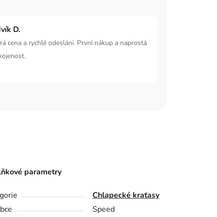
vík D.
á cena a rychlé odeslání. První nákup a naprostá
kojenost.
ňkové parametry
gorie
Chlapecké kraťasy
bce
Speed