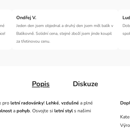
Ondřej V.
Lud
dné
Jeden den jsem objednal a druhý den jsem měl balík v
Dobr
ce!
Balíkovně. Solidní cena, stejné zboží jsem jinde koupil
spo
za třetinovou cenu.
Popis
Diskuze
k pro
letní radovánky
!
Lehké
,
vzdušné
a plné
Dopl
olnost
a
pohyb
. Osvojte si
letní styl
s našimi
Kate
Výro