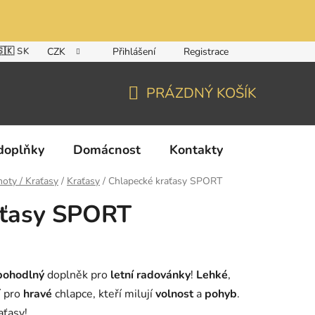
🇸🇰 SK
CZK
Přihlášení
Registrace
PRÁZDNÝ KOŠÍK
NÁKUPNÍ
KOŠÍK
doplňky
Domácnost
Kontakty
hoty / Kraťasy
/
Kraťasy
/
Chlapecké kraťasy SPORT
aťasy SPORT
pohodlný
doplněk pro
letní radovánky
!
Lehké
,
í pro
hravé
chlapce, kteří milují
volnost
a
pohyb
.
aťasy!