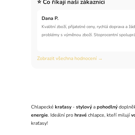
⭐ Co říkají naši zákazníci
Dana P.
Kvalitní zboží, přijatelné ceny, rychlá doprava a žá
problémy s výměnou zboží. Stoprocentní spoluprá
Zobrazit všechna hodnocení →
Chlapecké
kraťasy
-
stylový
a
pohodlný
doplně
energie
. Ideální pro
hravé
chlapce, kteří milují
v
kraťasy!