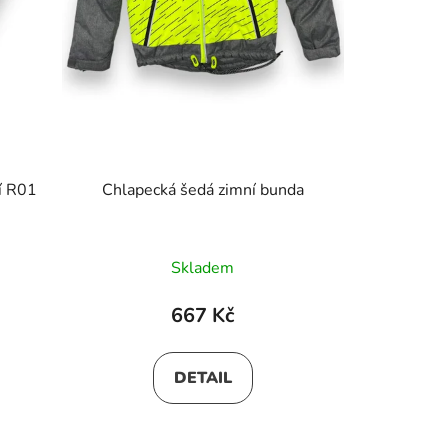
Chlapecké slipy 3ks v balení R01
Chlapecká šedá zimní bunda
Skladem
667 Kč
DETAIL