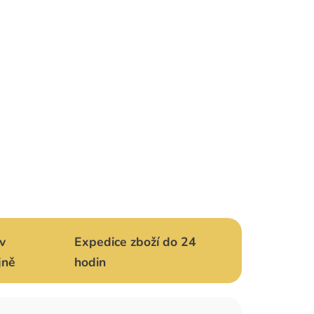
v
Expedice zboží do 24
jně
hodin