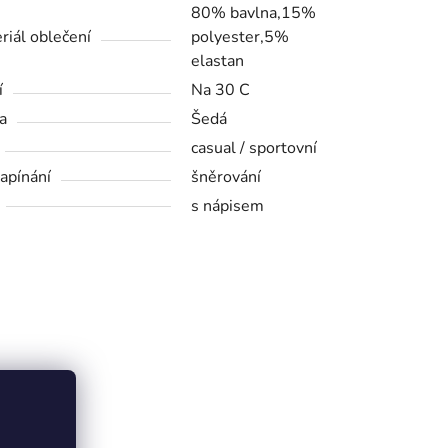
80% bavlna,15%
riál oblečení
polyester,5%
elastan
í
Na 30 C
a
Šedá
casual / sportovní
zapínání
šněrování
s nápisem