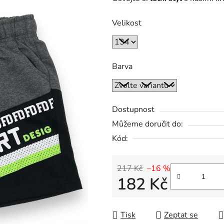
Velikost
Barva
Dostupnost
Můžeme doručit do:
Kód:
217 Kč
–16 %
182 Kč
Měrná cena:
Tisk
Zeptat se