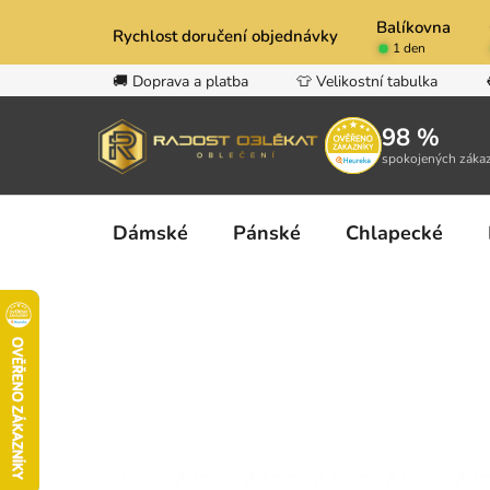
Přejít
Balíkovna
na
Rychlost doručení objednávky
1 den
obsah
🚚 Doprava a platba
👕 Velikostní tabulka
98 %
spokojených záka
Dámské
Pánské
Chlapecké