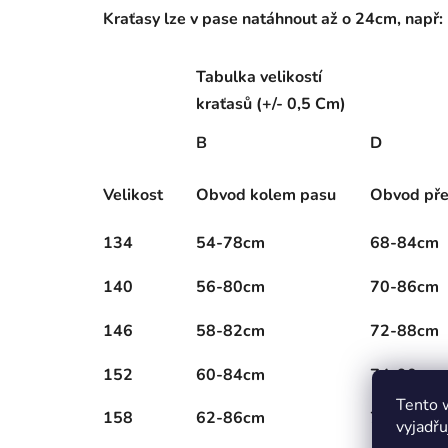
Kraťasy lze v pase natáhnout až o 24cm, např
Tabulka velikostí
kraťasů (+/- 0,5 Cm)
B
D
Velikost
Obvod kolem pasu
Obvod pře
134
54-78cm
68-84cm
140
56-80cm
70-86cm
146
58-82cm
72-88cm
152
60-84cm
74-90cm
Tento 
158
62-86cm
76-92cm
vyjadřu