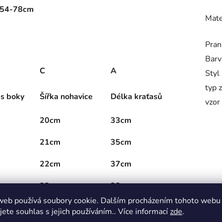
: 54-78cm
Mate
Pran
Barv
C
A
Styl
typ 
s boky
Šířka nohavice
Délka kraťasů
vzor
20cm
33cm
21cm
35cm
22cm
37cm
23cm
38cm
web používá soubory cookie. Dalším procházením tohoto webu
24cm
41cm
jete souhlas s jejich používáním.. Více informací
zde
.