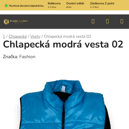
Přejít
Balíkovna
Osobní odběr
Zásilkovna Z point
Rychlost doručení objednávky
1-2 dny
dnes
1-2 dny
na
obsah
Hledat
NÁKUP
KOŠÍK
Domů
/
Chlapecké
/
Vesty
/
Chlapecká modrá vesta 02
Chlapecká modrá vesta 02
Značka:
Fashion