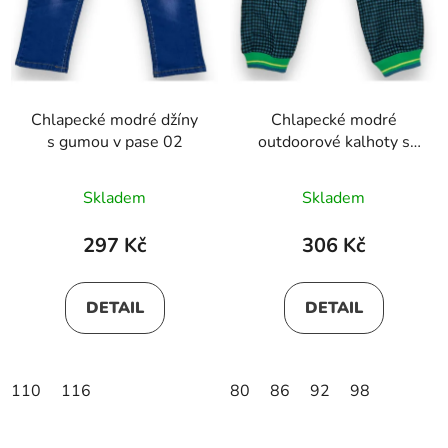
Chlapecké modré džíny
Chlapecké modré
s gumou v pase 02
outdoorové kalhoty s
gumou v pase a
manžetami 01
Skladem
Skladem
297 Kč
306 Kč
DETAIL
DETAIL
110
116
80
86
92
98