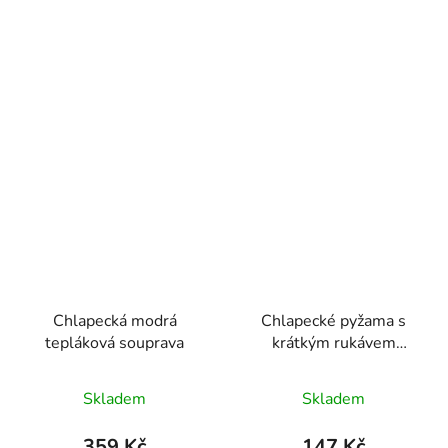
Chlapecká modrá
Chlapecké pyžama s
tepláková souprava
krátkým rukávem
DANIEL
Skladem
Skladem
359 Kč
147 Kč