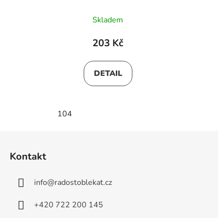
Skladem
203 Kč
DETAIL
104
Z
á
Kontakt
p
a
info
@
radostoblekat.cz
t
í
+420 722 200 145