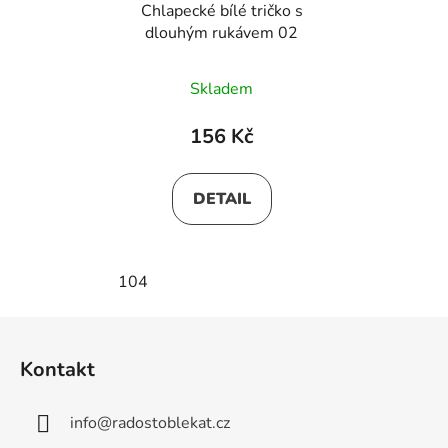
Chlapecké bílé tričko s
dlouhým rukávem 02
Skladem
156 Kč
DETAIL
104
Z
á
Kontakt
p
a
info
@
radostoblekat.cz
t