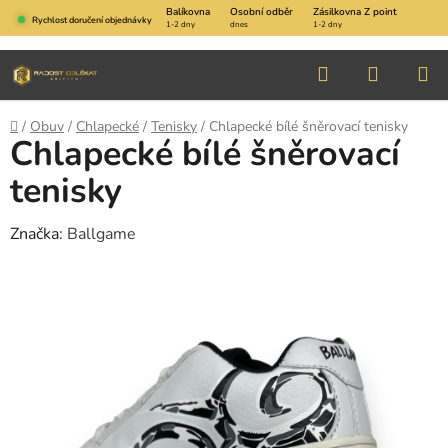
Přejít
Balíkovna
Osobní odběr
Zásilkovna Z point
Rychlost doručení objednávky
1-2 dny
dnes
1-2 dny
na
obsah
Hledat
NÁKUP
KOŠÍK
Domů
/
Obuv
/
Chlapecké
/
Tenisky
/
Chlapecké bílé šněrovací tenisky
Chlapecké bílé šněrovací
tenisky
Značka:
Ballgame