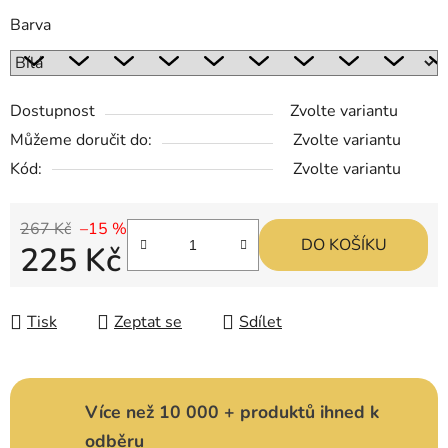
Barva
Dostupnost
Zvolte variantu
Můžeme doručit do:
Zvolte variantu
Kód:
Zvolte variantu
267 Kč
–15 %
DO KOŠÍKU
225 Kč
Měrná cena:
Tisk
Zeptat se
Sdílet
Více než 10 000 + produktů ihned k
odběru