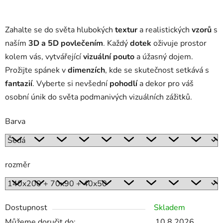
Zahalte se do světa hlubokých
textur
a realistických
vzorů
s
naším
3D a 5D povlečením
. Každý
dotek
oživuje prostor
kolem vás, vytvářející
vizuální pouto
a úžasný dojem.
Prožijte spánek v
dimenzích
, kde se skutečnost setkává s
fantazií
. Vyberte si nevšední
pohodlí
a dekor pro váš
osobní únik do světa podmanivých vizuálních zážitků.
Barva
rozměr
Dostupnost
Skladem
Můžeme doručit do:
10.8.2026