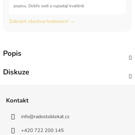
popisu. Dobře sedí a vypadají kvalitně.
Zobrazit všechna hodnocení →
Popis
Diskuze
Z
á
Kontakt
p
a
info
@
radostoblekat.cz
t
í
+420 722 200 145