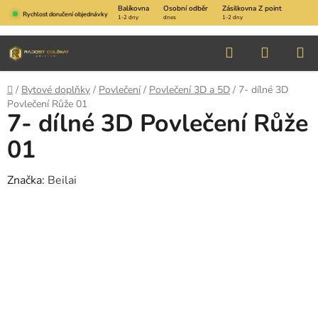
Přejít
Balíkovna
Osobní odběr
Zásilkovna Z point
Rychlost doručení objednávky
1-2 dny
dnes
1-2 dny
na
obsah
Hledat
NÁKUP
KOŠÍK
Domů
/
Bytové doplňky
/
Povlečení
/
Povlečení 3D a 5D
/
7- dílné 3D
Povlečení Růže 01
7- dílné 3D Povlečení Růže
01
Značka:
Beilai