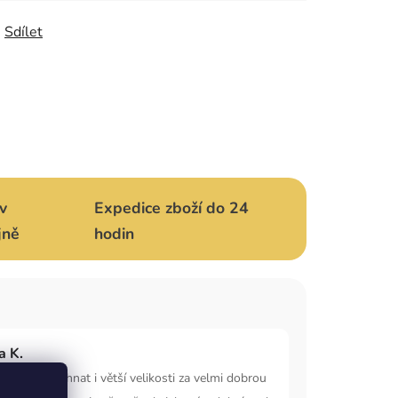
Sdílet
v
Expedice zboží do 24
jně
hodin
a K.
ožné zde sehnat i větší velikosti za velmi dobrou