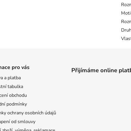
Rozm
Moti
Rozm
Druh
Vlas
mace pro vás
Přijímáme online plat
a a platba
tní tabulka
ení obchodu
ní podmínky
ky ochrany osobních údajů
pení od smlouvy
í zboží, výměna, reklamace