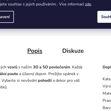
ikaci
Brzké dodání, dobrá komunikace i cena. Zboží bylo
cenu
jete souhlas s jejich používáním.. Více informací
zde
.
dodáno hned druhý den.
jedn
Obj
avení
Souh
Popis
Diskuze
ckých
vzorů
s naším
3D a 5D povlečením
. Každý
Dopl
ální pouto
a úžasný dojem. Prožijte spánek v
Kate
. Vyberte si nevšední
pohodlí
a dekor pro váš
Výro
itků.
Mate
Pran
Barv