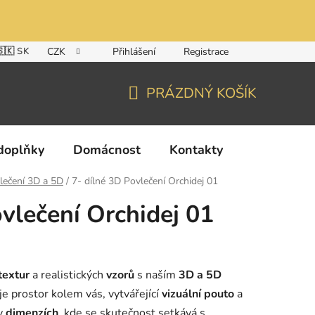
🇸🇰 SK
CZK
Přihlášení
Registrace
PRÁZDNÝ KOŠÍK
NÁKUPNÍ
KOŠÍK
doplňky
Domácnost
Kontakty
lečení 3D a 5D
/
7- dílné 3D Povlečení Orchidej 01
vlečení Orchidej 01
textur
a realistických
vzorů
s naším
3D a 5D
je prostor kolem vás, vytvářející
vizuální pouto
a
 v
dimenzích
, kde se skutečnost setkává s