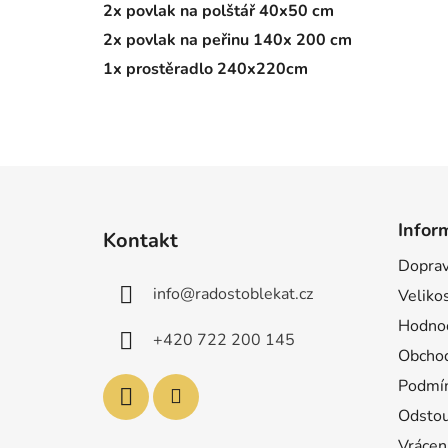
2x povlak na polštář 40x50 cm
2x povlak na peřinu 140x 200 cm
1x prostěradlo 240x220cm
Z
á
Infor
Kontakt
p
Doprav
a
info
@
radostoblekat.cz
Velikos
t
í
Hodnoc
+420 722 200 145
Obchod
Podmín
Odstou
Vrácen