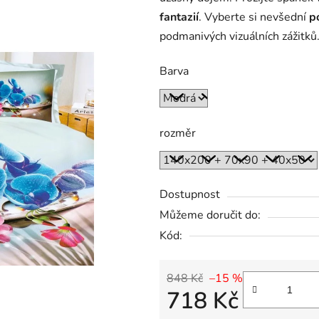
fantazií
. Vyberte si nevšední
p
podmanivých vizuálních zážitků
Barva
rozměr
Dostupnost
Můžeme doručit do:
Kód:
848 Kč
–15 %
718 Kč