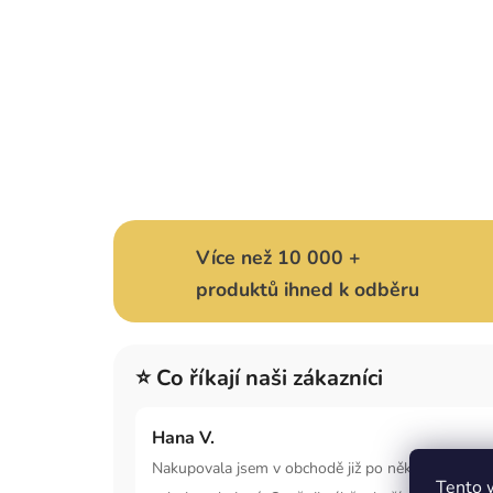
Více než 10 000 +
produktů ihned k odběru
⭐ Co říkají naši zákazníci
Hana V.
Nakupovala jsem v obchodě již po několikáté a js
Tento 