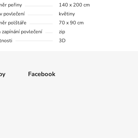
ěr peřiny
140 x 200 cm
v povlečení
květiny
ěr polštáře
70 x 90 cm
 zapínání povlečení
zip
tnosti
3D
by
Facebook