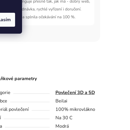
. Obchod funguje přesně tak, jak má - dobrý web,
oduchá objednávka, rychlé vyřízení i doručení.
ednaná bunda splnila očekávání na 100 %.
lasím
ňkové parametry
gorie
Povlečení 3D a 5D
bce
Beilai
riál povlečení
100% mikrovlákno
í
Na 30 C
a
Modrá