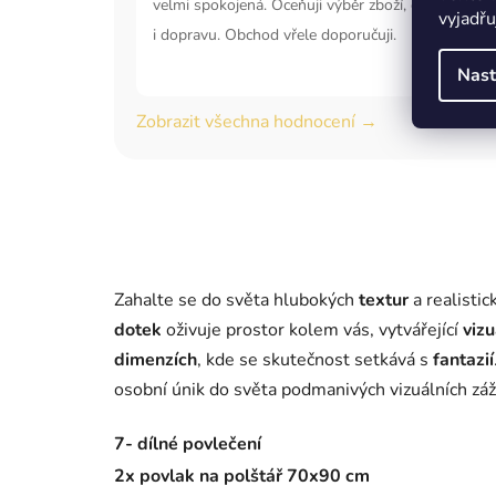
velmi spokojená. Oceňuji výběr zboží, ceny, komun
vyjadřu
i dopravu. Obchod vřele doporučuji.
Nast
Zobrazit všechna hodnocení →
Zahalte se do světa hlubokých
textur
a realisti
dotek
oživuje prostor kolem vás, vytvářející
vizu
dimenzích
, kde se skutečnost setkává s
fantazií
osobní únik do světa podmanivých vizuálních záž
7- dílné povlečení
2x povlak na polštář 70x90 cm