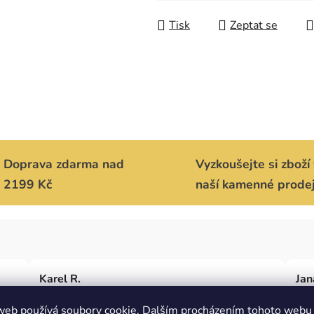
Měrná cena:
Tisk
Zeptat se
Doprava zdarma nad
Vyzkoušejte si zboží 
2199 Kč
naší kamenné prode
Karel R.
Jan
em
Nakupoval jsem poprvé a jsem náramně spokojený.
Je m
web používá soubory cookie. Dalším procházením tohoto webu