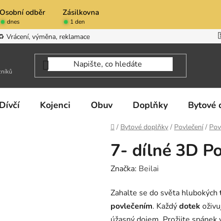
Osobní odběr
Zásilkovna
dnes
1 den
♻️ Vrácení, výměna, reklamace
zníků
Dívčí
Kojenci
Obuv
Doplňky
Bytové 
Domů
/
Bytové doplňky
/
Povlečení
/
Pov
7- dílné 3D Po
Značka:
Beilai
Zahalte se do světa hlubokých
povlečením
. Každý
dotek
oživu
úžasný dojem. Prožijte spánek