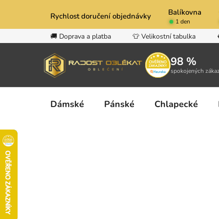
Přejít
Balíkovna
na
Rychlost doručení objednávky
1 den
obsah
🚚 Doprava a platba
👕 Velikostní tabulka
98 %
spokojených záka
Dámské
Pánské
Chlapecké